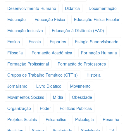
Desenvolvimento Humano
Didática
Documentação
Educação
Educação Física
Educação Física Escolar
Educação Inclusiva
Educação à Distância (EAD)
Ensino
Escola
Esportes
Estágio Supervisionado
Filosofia
Formação Acadêmica
Formação Humana
Formação Profissional
Formação de Professores
Grupos de Trabalho Temático (GTT’s)
História
Jornalismo
Livro Didático
Movimento
Movimentos Sociais
Mídia
Obesidade
Organização
Poder
Políticas Públicas
Projetos Sociais
Psicanálise
Psicologia
Resenha
Revistas
Saúde
Sociedade
Sociologia
TV