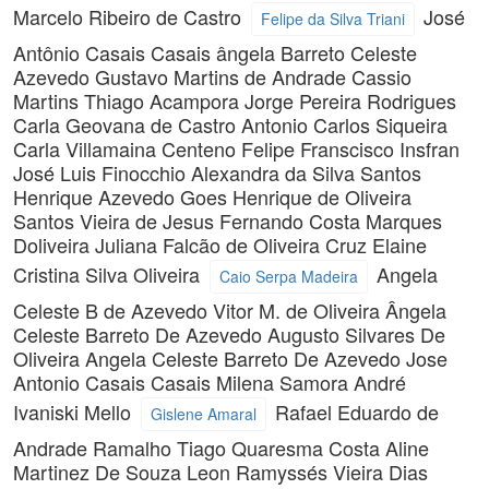
Marcelo Ribeiro de Castro
José
Felipe da Silva Triani
Antônio Casais Casais
ângela Barreto Celeste
Azevedo
Gustavo Martins de Andrade
Cassio
Martins
Thiago Acampora
Jorge Pereira Rodrigues
Carla Geovana de Castro
Antonio Carlos Siqueira
Carla Villamaina Centeno
Felipe Franscisco Insfran
José Luis Finocchio
Alexandra da Silva Santos
Henrique Azevedo Goes
Henrique de Oliveira
Santos Vieira de Jesus
Fernando Costa Marques
Doliveira
Juliana Falcão de Oliveira Cruz
Elaine
Cristina Silva Oliveira
Angela
Caio Serpa Madeira
Celeste B de Azevedo
Vitor M. de Oliveira
Ângela
Celeste Barreto De Azevedo
Augusto Silvares De
Oliveira
Angela Celeste Barreto De Azevedo
Jose
Antonio Casais Casais
Milena Samora
André
Ivaniski Mello
Rafael Eduardo de
Gislene Amaral
Andrade Ramalho
Tiago Quaresma Costa
Aline
Martinez De Souza
Leon Ramyssés Vieira Dias