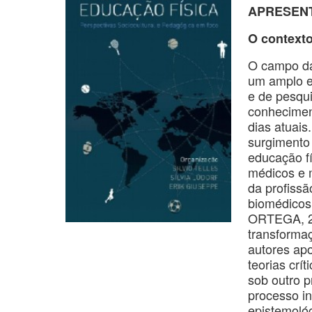
APRESEN
O contexto
O campo da
um amplo es
e de pesqui
conhecimen
dias atuais
surgimento
educação f
médicos e m
da profissã
biomédicos
ORTEGA, 20
transforma
autores ap
teorias cr
sob outro p
processo in
epistemoló