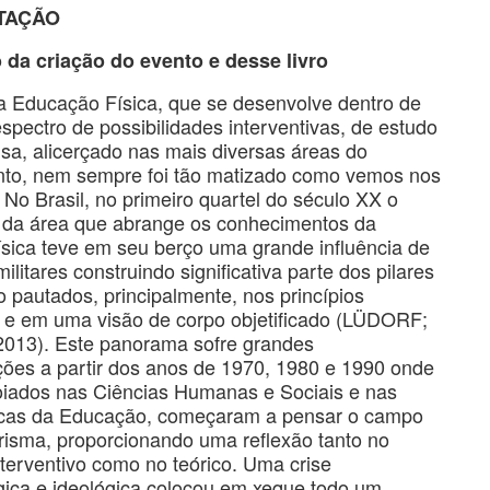
TAÇÃO
 da criação do evento e desse livro
 Educação Física, que se desenvolve dentro de
pectro de possibilidades interventivas, de estudo
sa, alicerçado nas mais diversas áreas do
to, nem sempre foi tão matizado como vemos nos
. No Brasil, no primeiro quartel do século XX o
 da área que abrange os conhecimentos da
ísica teve em seu berço uma grande influência de
ilitares construindo significativa parte dos pilares
o pautados, principalmente, nos princípios
 e em uma visão de corpo objetificado (LÜDORF;
13). Este panorama sofre grandes
ções a partir dos anos de 1970, 1980 e 1990 onde
oiados nas Ciências Humanas e Sociais e nas
íticas da Educação, começaram a pensar o campo
risma, proporcionando uma reflexão tanto no
terventivo como no teórico. Uma crise
gica e ideológica colocou em xeque todo um