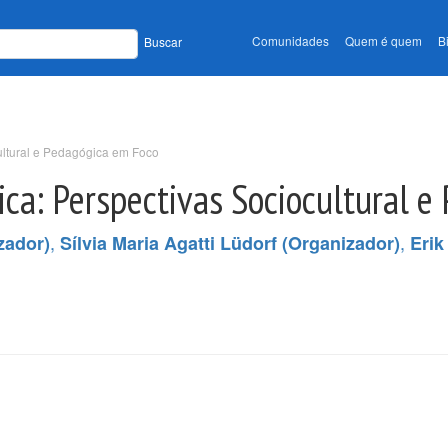
Comunidades
Quem é quem
B
Buscar
ultural e Pedagógica em Foco
ca: Perspectivas Sociocultural e
,
,
zador)
Sílvia Maria Agatti Lüdorf (Organizador)
Erik