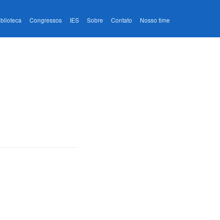
iblioteca
Congressos
IES
Sobre
Contato
Nosso time