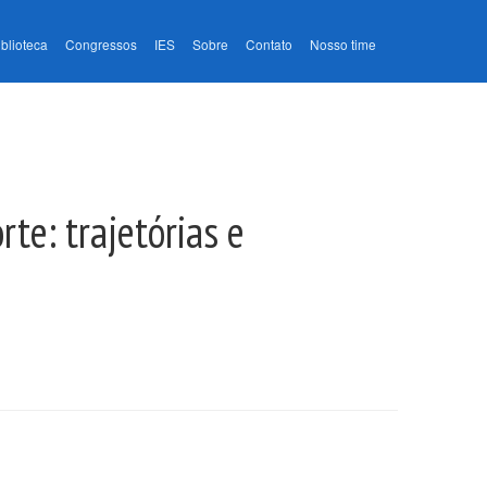
iblioteca
Congressos
IES
Sobre
Contato
Nosso time
te: trajetórias e