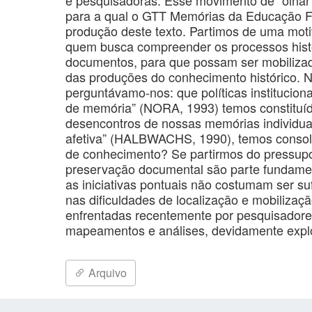
para a qual o GTT Memórias da Educação Fí
produção deste texto. Partimos de uma motiv
quem busca compreender os processos histó
documentos, para que possam ser mobilizad
das produções do conhecimento histórico. N
perguntávamo-nos: que políticas instituci
de memória” (NORA, 1993) temos constituí
desencontros de nossas memórias individuai
afetiva” (HALBWACHS, 1990), temos consol
de conhecimento? Se partirmos do pressupo
preservação documental são parte fundament
as iniciativas pontuais não costumam ser su
nas dificuldades de localização e mobilizaç
enfrentadas recentemente por pesquisador
mapeamentos e análises, devidamente explo
Arquivo