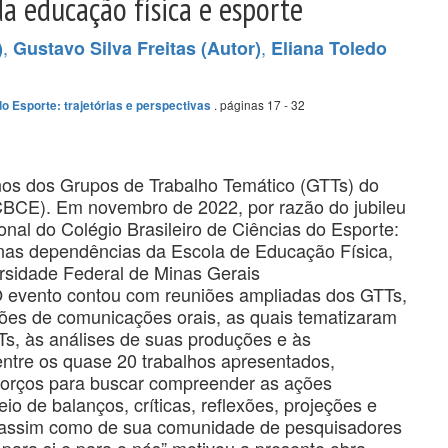
a educação física e esporte
,
,
)
Gustavo Silva Freitas (Autor)
Eliana Toledo
. páginas 17 - 32
o Esporte: trajetórias e perspectivas
nos dos Grupos de Trabalho Temático (GTTs) do
(CBCE). Em novembro de 2022, por razão do jubileu
onal do Colégio Brasileiro de Ciências do Esporte:
nas dependências da Escola de Educação Física,
ersidade Federal de Minas Gerais
evento contou com reuniões ampliadas dos GTTs,
es de comunicações orais, as quais tematizaram
Ts, às análises de suas produções e às
Dentre os quase 20 trabalhos apresentados,
sforços para buscar compreender as ações
io de balanços, críticas, reflexões, projeções e
, assim como de sua comunidade de pesquisadores
para si e para o nós” motivou a presente obra,