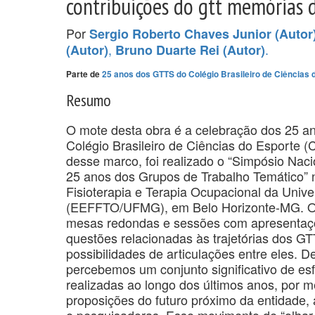
contribuições do gtt memórias d
Por
Sergio Roberto Chaves Junior (Autor
,
.
(Autor)
Bruno Duarte Rei (Autor)
Parte de
25 anos dos GTTS do Colégio Brasileiro de Ciências d
Resumo
O mote desta obra é a celebração dos 25 a
Colégio Brasileiro de Ciências do Esporte 
desse marco, foi realizado o “Simpósio Naci
25 anos dos Grupos de Trabalho Temático” 
Fisioterapia e Terapia Ocupacional da Univ
(EEFFTO/UFMG), em Belo Horizonte-MG. O 
mesas redondas e sessões com apresentaçõ
questões relacionadas às trajetórias dos GT
possibilidades de articulações entre eles. 
percebemos um conjunto significativo de e
realizadas ao longo dos últimos anos, por me
proposições do futuro próximo da entidade
e pesquisadoras. Esse movimento de “olhar 