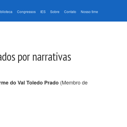
iblioteca
Congressos
IES
Sobre
Contato
Nosso time
ados por narrativas
(Membro de
rme do Val Toledo Prado