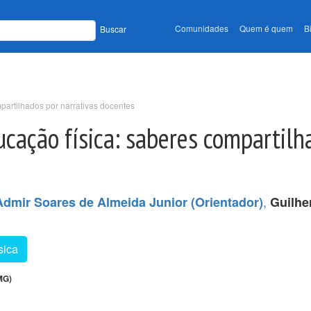
Comunidades
Quem é quem
B
Buscar
mpartilhados por narrativas docentes
ucação física: saberes compartilh
,
Admir Soares de Almeida Junior (Orientador)
Guilhe
sica
MG)