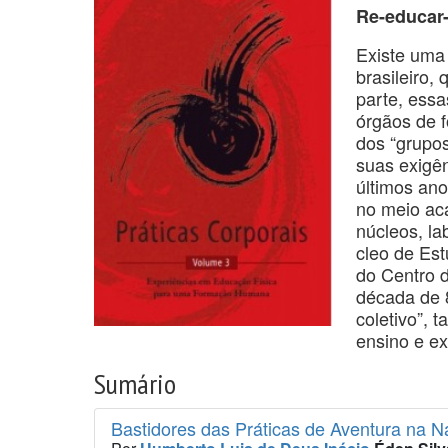
Re-educar-
Existe uma
brasileiro,
parte, essa
órgãos de 
dos “grupos
suas exigên
últimos ano
no meio ac
núcleos, la
cleo de Es
do Centro 
década de 8
coletivo”, 
ensino e ex
Sumário
Bastidores das Práticas de Aventura na N