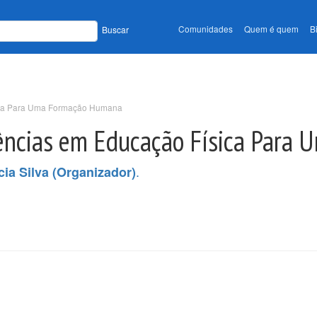
Comunidades
Quem é quem
B
Buscar
sica Para Uma Formação Humana
riências em Educação Física Par
.
ia Silva (Organizador)