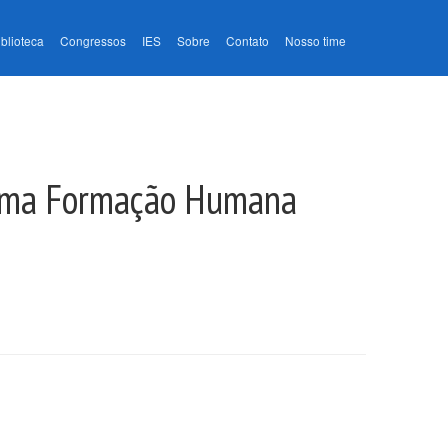
iblioteca
Congressos
IES
Sobre
Contato
Nosso time
a Uma Formação Humana