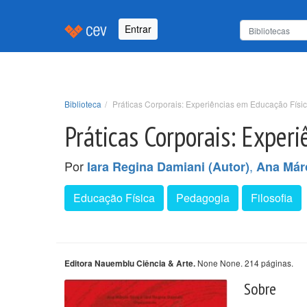
Entrar
Biblioteca
Práticas Corporais: Experiências em Educação Fí
Práticas Corporais: Expe
Por
,
Iara Regina Damiani (Autor)
Ana Márc
Educação Física
Pedagogia
Filosofia
None None. 214 páginas.
Editora Nauemblu Ciência & Arte.
Sobre