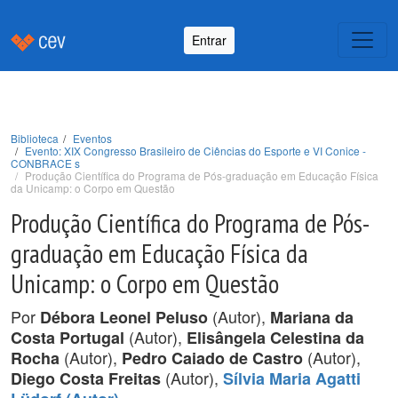
Entrar
Biblioteca
Eventos
Evento: XIX Congresso Brasileiro de Ciências do Esporte e VI Conice -
CONBRACE s
Produção Científica do Programa de Pós-graduação em Educação Física
da Unicamp: o Corpo em Questão
Produção Científica do Programa de Pós-
graduação em Educação Física da
Unicamp: o Corpo em Questão
Por
(Autor),
Débora Leonel Peluso
Mariana da
(Autor),
Costa Portugal
Elisângela Celestina da
(Autor),
(Autor),
Rocha
Pedro Caiado de Castro
(Autor),
Diego Costa Freitas
Sílvia Maria Agatti