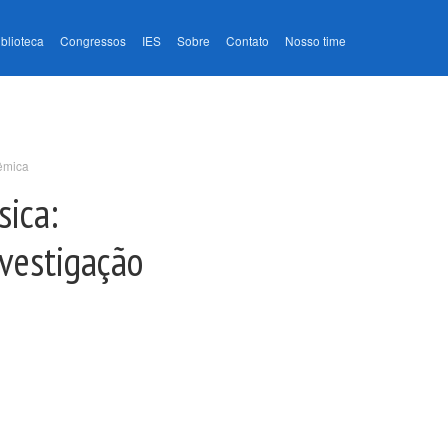
iblioteca
Congressos
IES
Sobre
Contato
Nosso time
êmica
sica:
vestigação