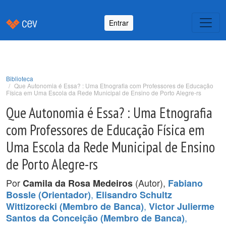
Entrar
Biblioteca
Que Autonomia é Essa? : Uma Etnografia com Professores de Educação
Física em Uma Escola da Rede Municipal de Ensino de Porto Alegre-rs
Que Autonomia é Essa? : Uma Etnografia
com Professores de Educação Física em
Uma Escola da Rede Municipal de Ensino
de Porto Alegre-rs
Por
(Autor),
Camila da Rosa Medeiros
Fabiano
,
Bossle (Orientador)
Elisandro Schultz
,
Wittizorecki (Membro de Banca)
Victor Julierme
,
Santos da Conceição (Membro de Banca)