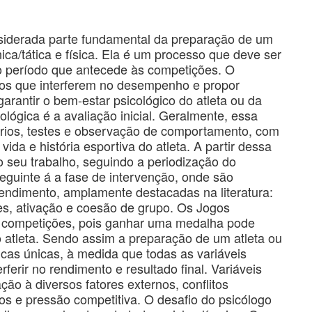
nsiderada parte fundamental da preparação de um
ica/tática e física. Ela é um processo que deve ser
o período que antecede às competições. O
ntos que interferem no desempenho e propor
arantir o bem-estar psicológico do atleta ou da
lógica é a avaliação inicial. Geralmente, essa
ários, testes e observação de comportamento, com
vida e história esportiva do atleta. A partir dessa
o seu trabalho, seguindo a periodização do
seguinte á a fase de intervenção, onde são
rendimento, amplamente destacadas na literatura:
s, ativação e coesão de grupo. Os Jogos
as competições, pois ganhar uma medalha pode
 atleta. Sendo assim a preparação de um atleta ou
icas únicas, à medida que todas as variáveis
erir no rendimento e resultado final. Variáveis
ão à diversos fatores externos, conflitos
gos e pressão competitiva. O desafio do psicólogo