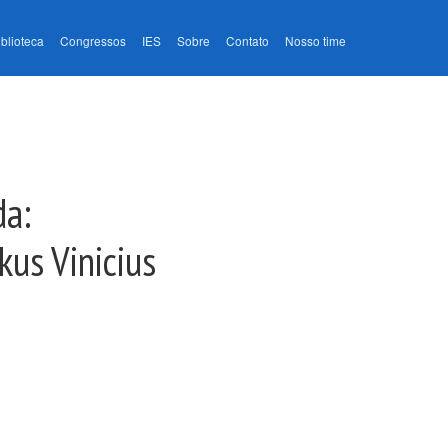
iblioteca
Congressos
IES
Sobre
Contato
Nosso time
da:
kus Vinicius