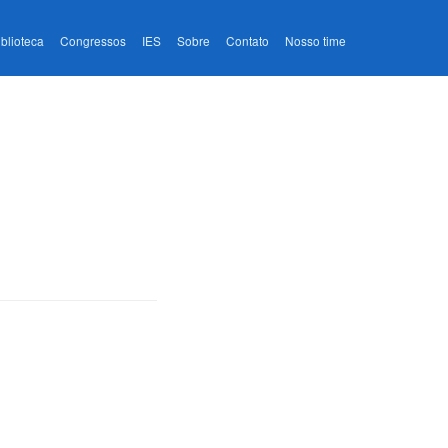
iblioteca
Congressos
IES
Sobre
Contato
Nosso time