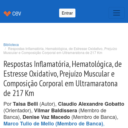
Entrar
Biblioteca
Respostas Inflamatória, Hematológica, de Estresse Oxidativo, Prejuízo
Muscular e Composição Corporal em Ultramaratona de 217 Km
Respostas Inflamatória, Hematológica, de
Estresse Oxidativo, Prejuízo Muscular e
Composição Corporal em Ultramaratona
de 217 Km
Por
(Autor),
Taisa Belli
Claudio Alexandre Gobatto
(Orientador),
(Membro de
Vilmar Baldissera
Banca),
(Membro de Banca),
Denise Vaz Macedo
,
Marco Tulio de Mello (Membro de Banca)