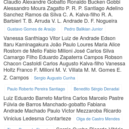
Claudio Alexandre Gobatto
Ronaldo Bucken Gobbi
Alessandro Moura Zagatto
P. R. P. Santiago
Adelino
Sanchez Ramos da Silva
C. A. Kalva-filho
R. A.
Barbieri
T. B. Arruda
V. L. Andrade
D. F. Nogueira
Gustavo Gomes de Araújo
Pedro Balikian Junior
Vanessa Santhiago
Vitor Luiz de Andrade
Edson
Itaru Kaminagakura
João Paulo Loures
Maria Alice
Rostom de Mello
Fabio Milioni
José Carlos Silva
Camargo Filho
Eduardo Zapaterra Campos
Robson
Chacon Castoldi
Carlos Augusto Kalva-filho
Vanessa
Holtz Franco
F. Milioni
M. V. Villata
M. M. Gomes
E.
Z. Campos
Sergio Augusto Cunha
Paulo Roberto Pereira Santiago
Benedito Sérgio Denadai
Luiz Eduardo Barreto Martins
Carlos Marcelo Pastre
Fúlvia de Barros Manchado-gobatto
Fabiana
Andrade Machado
Paulo Victor Mezzaroba
Ricardo
Vinicius Ledesma Contarteze
Olga de Castro Mendes
Sergio Cunha
Ricardo Vitório