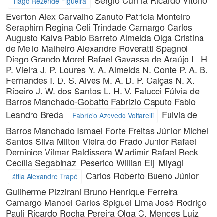
Tiago Rezende Figueira
Everton Alex Carvalho Zanuto
Patricia Monteiro
Seraphim
Regina Celi Trindade Camargo
Carlos
Augusto Kalva
Pablo Barreto Almeida
Olga Cristina
de Mello Malheiro
Alexandre Roveratti Spagnol
Diego Grando Moret
Rafael Gavassa de Araújo
L. H.
P. Vieira
J. P. Loures
Y. A. Almeida
N. Conte
P. A. B.
Fernandes
I. D. S. Alves
M. A. D. P. Calças
N. X.
Ribeiro
J. W. dos Santos
L. H. V. Palucci
Fúlvia de
Barros Manchado-Gobatto
Fabrizio Caputo
Fabio
Leandro Breda
Fúlvia de
Fabrício Azevedo Voltarelli
Barros Manchado
Ismael Forte Freitas Júnior
Michel
Santos Silva
Milton Vieira do Prado Junior
Rafael
Deminice
Vilmar Baldissera
Wladimir Rafael Beck
Cecília Segabinazi Peserico
Willian Eiji Miyagi
Carlos Roberto Bueno Júnior
átila Alexandre Trapé
Guilherme Pizzirani
Bruno Henrique Ferreira
Camargo
Manoel Carlos Spiguel Lima
José Rodrigo
Pauli
Ricardo Rocha Pereira
Olga C. Mendes
Luiz