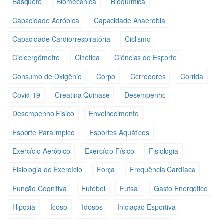
Basquete
Biomecânica
Bioquímica
Capacidade Aeróbica
Capacidade Anaeróbia
Capacidade Cardiorrespiratória
Ciclismo
Cicloergômetro
Cinética
Ciências do Esporte
Consumo de Oxigênio
Corpo
Corredores
Corrida
Covid-19
Creatina Quinase
Desempenho
Desempenho Fisico
Envelhecimento
Esporte Paralimpico
Esportes Aquáticos
Exercício Aeróbico
Exercício Físico
Fisiologia
Fisiologia do Exercício
Força
Frequência Cardíaca
Função Cognitiva
Futebol
Futsal
Gasto Energético
Hipoxia
Idoso
Idosos
Iniciação Esportiva