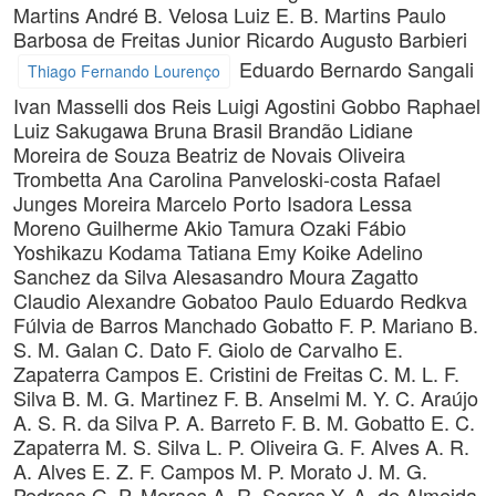
Martins
André B. Velosa
Luiz E. B. Martins
Paulo
Barbosa de Freitas Junior
Ricardo Augusto Barbieri
Eduardo Bernardo Sangali
Thiago Fernando Lourenço
Ivan Masselli dos Reis
Luigi Agostini Gobbo
Raphael
Luiz Sakugawa
Bruna Brasil Brandão
Lidiane
Moreira de Souza
Beatriz de Novais Oliveira
Trombetta
Ana Carolina Panveloski-costa
Rafael
Junges Moreira
Marcelo Porto
Isadora Lessa
Moreno
Guilherme Akio Tamura Ozaki
Fábio
Yoshikazu Kodama
Tatiana Emy Koike
Adelino
Sanchez da Silva
Alesasandro Moura Zagatto
Claudio Alexandre Gobatoo
Paulo Eduardo Redkva
Fúlvia de Barros Manchado Gobatto
F. P. Mariano
B.
S. M. Galan
C. Dato
F. Giolo de Carvalho
E.
Zapaterra Campos
E. Cristini de Freitas
C. M. L. F.
Silva
B. M. G. Martinez
F. B. Anselmi
M. Y. C. Araújo
A. S. R. da Silva
P. A. Barreto
F. B. M. Gobatto
E. C.
Zapaterra
M. S. Silva
L. P. Oliveira
G. F. Alves
A. R.
A. Alves
E. Z. F. Campos
M. P. Morato
J. M. G.
Pedroso
G. P. Moraes
A. R. Soares
Y. A. de Almeida