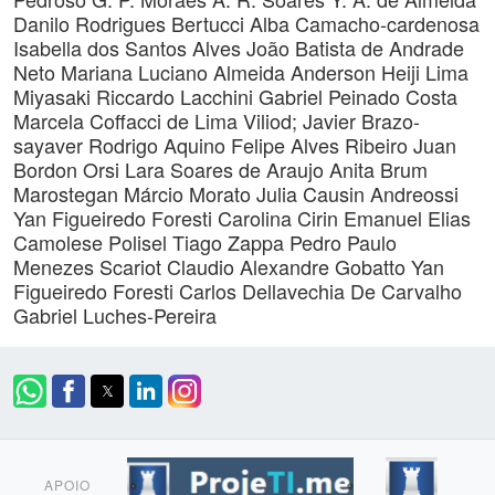
Danilo Rodrigues Bertucci
Alba Camacho-cardenosa
Isabella dos Santos Alves
João Batista de Andrade
Neto
Mariana Luciano Almeida
Anderson Heiji Lima
Miyasaki
Riccardo Lacchini
Gabriel Peinado Costa
Marcela Coffacci de Lima Viliod;
Javier Brazo-
sayaver
Rodrigo Aquino
Felipe Alves Ribeiro
Juan
Bordon Orsi
Lara Soares de Araujo
Anita Brum
Marostegan
Márcio Morato
Julia Causin Andreossi
Yan Figueiredo Foresti
Carolina Cirin
Emanuel Elias
Camolese Polisel
Tiago Zappa
Pedro Paulo
Menezes Scariot
Claudio Alexandre Gobatto
Yan
Figueiredo Foresti
Carlos Dellavechia De Carvalho
Gabriel Luches-Pereira
APOIO