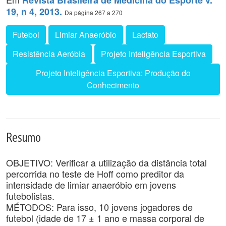
Revista Brasileira de Medicina do Esporte v.
19, n 4, 2013.
Da página 267 a 270
Futebol
Limiar Anaeróbio
Lactato
Resistência Aeróbia
Projeto Inteligência Esportiva
Projeto Inteligência Esportiva: Produção do
Conhecimento
Resumo
OBJETIVO: Verificar a utilização da distância total
percorrida no teste de Hoff como preditor da
intensidade de limiar anaeróbio em jovens
futebolistas.
MÉTODOS: Para isso, 10 jovens jogadores de
futebol (idade de 17 ± 1 ano e massa corporal de