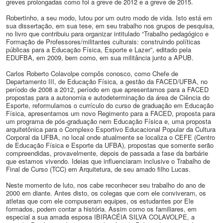
greves prolongadas como foi a greve de 2012
e a greve de 2015.
Robertinho, a seu modo, lutou por um outro modo de vida. Isto está em
sua dissertação, em sua tese, em seu trabalho nos grupos de pesquisa,
no livro que contribuiu para organizar intitulado “Trabalho pedagógico e
Formação de Professores/militantes culturais: construindo políticas
públicas para a Educação Física, Esporte e Lazer”, editado pela
EDUFBA, em 2009, bem como, em sua militância junto a APUB.
Carlos Roberto Colavolpe compôs conosco, como Chefe de
Departamento III, de Educação Física, a gestão da FACED/UFBA, no
período de 2008 a 2012, período em que apresentamos para a FACED
propostas para a autonomia e autodeterminação da área de Ciência do
Esporte, reformulamos o currículo do curso de graduação em Educação
Física, apresentamos um novo Regimento para a FACED, proposta para
um programa de pós-graduação nem Educação Física e, uma proposta
arquitetônica para o Complexo Esportivo Educacional Popular da Cultura
Corporal da UFBA, no local onde atualmente se localiza o CEFE (Centro
de Educação Física e Esporte da UFBA), propostas que somente serão
compreendidas, provavelmente, depois de passada a fase da barbárie
que estamos vivendo. Ideias que influenciaram inclusive o Trabalho de
Final de Curso (TCC) em Arquitetura, de seu amado filho Lucas.
Neste momento de luto, nos cabe reconhecer seu trabalho do ano de
2000 em diante. Antes disto, os colegas que com ele conviveram, os
atletas que com ele compuseram equipes, os estudantes por Ele
formados, podem contar a história. Assim como os familiares, em
especial a sua amada esposa IBIRACÉIA SILVA COLAVOLPE, a