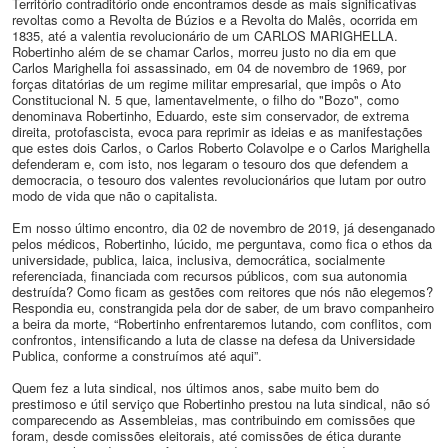
Território contraditório onde encontramos desde as mais significativas
revoltas como a Revolta de Búzios e a Revolta do Malês,
ocorrida em
1835,
até a valentia revolucionário de um CARLOS MARIGHELLA.
Robertinho além de se chamar Carlos, morreu justo no dia em que
Carlos Marighella foi assassinado, em 04 de novembro de 1969, por
forças ditatórias de um regime militar empresarial, que impôs o Ato
Constitucional N. 5 que, lamentavelmente, o filho do "Bozo", como
denominava Robertinho, Eduardo, este sim conservador, de extrema
direita, protofascista, evoca para reprimir as ideias e as manifestações
que estes dois Carlos, o Carlos Roberto Colavolpe e o Carlos Marighella
defenderam e, com isto,
nos legaram o tesouro dos que defendem a
democracia, o tesouro dos valentes revolucionários que lutam por outro
modo de vida que não o capitalista.
Em nosso último encontro, dia 02 de novembro de 2019, já desenganado
pelos médicos, Robertinho, lúcido, me perguntava, como fica o ethos da
universidade, publica, laica, inclusiva, democrática, socialmente
referenciada, financiada com recursos públicos, com sua autonomia
destruída? Como ficam as gestões com reitores que nós não elegemos?
Respondia eu, constrangida pela dor de saber, de um bravo companheiro
a beira da morte, “Robertinho enfrentaremos lutando, com conflitos, com
confrontos, intensificando a luta de classe na defesa da Universidade
Publica, conforme a construímos até aqui”.
Quem fez a luta sindical, nos últimos anos, sabe muito bem do
prestimoso e útil serviço que Robertinho prestou na luta sindical, não só
comparecendo as Assembleias, mas contribuindo em comissões que
foram, desde comissões eleitorais, até comissões de ética durante