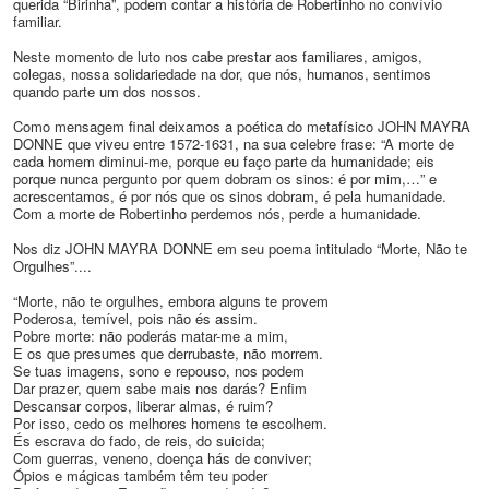
querida “Birinha”, podem contar a história de Robertinho no convívio
familiar.
Neste momento de luto nos cabe prestar aos familiares, amigos,
colegas, nossa solidariedade na dor, que nós, humanos, sentimos
quando parte um dos nossos.
Como mensagem final deixamos a poética do metafísico JOHN MAYRA
DONNE que viveu entre 1572-1631, na sua celebre frase: “A morte de
cada homem diminui-me, porque eu faço parte da humanidade; eis
porque nunca pergunto por quem dobram os sinos: é por mim,…” e
acrescentamos, é por nós que os sinos dobram, é pela humanidade.
Com a morte de Robertinho perdemos nós, perde a humanidade.
Nos diz JOHN MAYRA DONNE em seu poema intitulado “Morte, Não te
Orgulhes”....
“Morte, não te orgulhes, embora alguns te provem
Poderosa, temível, pois não és assim.
Pobre morte: não poderás matar-me a mim,
E os que presumes que derrubaste, não morrem.
Se tuas imagens, sono e repouso, nos podem
Dar prazer, quem sabe mais nos darás? Enfim
Descansar corpos, liberar almas, é ruim?
Por isso, cedo os melhores homens te escolhem.
És escrava do fado, de reis, do suicida;
Com guerras, veneno, doença hás de conviver;
Ópios e mágicas também têm teu poder