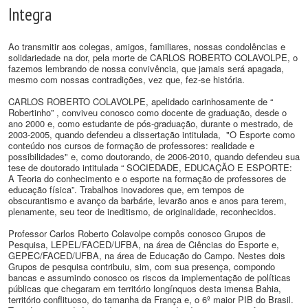
Integra
Ao transmitir aos colegas, amigos, familiares, nossas condolências e
solidariedade na dor, pela morte de CARLOS ROBERTO COLAVOLPE, o
fazemos lembrando de nossa convivência, que jamais será apagada,
mesmo com nossas contradições, vez que, fez-se história.
CARLOS ROBERTO COLAVOLPE, apelidado carinhosamente de “
Robertinho” , conviveu conosco como docente de graduação, desde o
ano 2000 e, como estudante de pós-graduação, durante o mestrado, de
2003-2005, quando defendeu a dissertação intitulada, "O Esporte como
conteúdo nos cursos de formação de professores: realidade e
possibilidades" e, como doutorando, de 2006-2010, quando defendeu sua
tese de doutorado intitulada “ SOCIEDADE, EDUCAÇÃO E ESPORTE:
A Teoria do conhecimento e o esporte na formação de professores de
educação física”. Trabalhos inovadores que, em tempos de
obscurantismo e avanço da barbárie, levarão anos e anos para terem,
plenamente, seu teor de ineditismo, de originalidade, reconhecidos.
Professor Carlos Roberto Colavolpe compôs conosco Grupos de
Pesquisa, LEPEL/FACED/UFBA, na área de Ciências do Esporte e,
GEPEC/FACED/UFBA, na área de Educação do Campo. Nestes dois
Grupos de pesquisa contribuiu, sim, com sua presença, compondo
bancas e assumindo conosco os riscos da implementação de políticas
públicas que chegaram em território longínquos desta imensa Bahia,
território conflituoso, do tamanha da França e, o 6º maior PIB do Brasil.