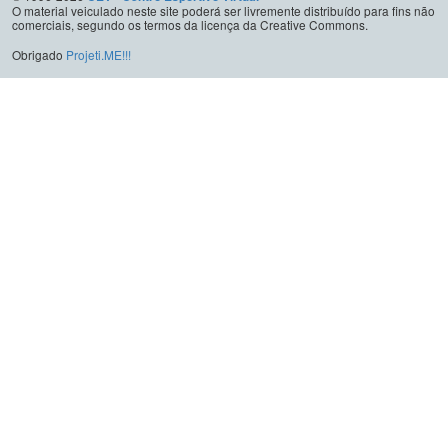
O material veiculado neste site poderá ser livremente distribuído para fins não
comerciais, segundo os termos da licença da Creative Commons.
Obrigado
Projeti.ME!!!