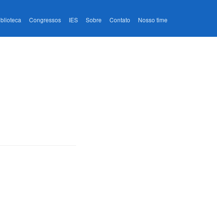
iblioteca
Congressos
IES
Sobre
Contato
Nosso time