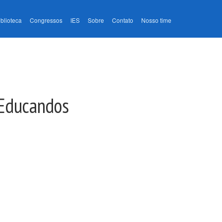
iblioteca
Congressos
IES
Sobre
Contato
Nosso time
 Educandos