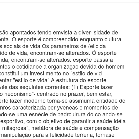
, são apontados tendo emvista a diver- sidade de
nta. O esporte é compreendido enquanto cultura
s sociais de vida Os parametros de (elicida
tido de vida, encontram-se alterados. Ó esporte
 vida, encontram-se alterados. esporte passa a
entes o cotidianoe a organizaçao devida do homem
nstitui um investimento no "estilo de vid
ntar "estilo de vida" A estrutura do esporte
és das seguintes correntes: (1) Esporte lazer
 ao hedonismo"- centrado no prazer, bem estar,
orte lazer moderno torna-se assimuma entidade de
enros caracterizada por yveneas e momentos de
nando-se uma esnécle de padrculrura do co ando-se
sportivo, com o objetivo de garantir a saúde Idéia
al milagrosa", metáfora de saúde e compensação
manipulação para a felicidade terrena, tornаse