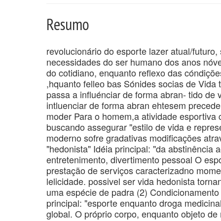
Resumo
revolucionário do esporte lazer atual/futuro
necessidades do ser humano dos anos nóve
do cotidiano, enquanto reflexo das cóndiçõe
,hquanto felleо bаs Sónides socias de Vida 
passa a influénciar de forma abran- tido de
intluenciar de forma abran ehtesem preced
moder Para o homem,a atividade esportiva co
buscando assegurar "estilo de vida e represe
moderno sofre gradativas modificações atrav
"hedonista" Idéia principal: "da abstinência
entretenimento, divertimento pessoal O esp
prestação de serviços caracterizadno mom
lelicidade. possivel ser vida hedonista tor
uma espécie de padra (2) Condicionamento e
principal: "esporte enquanto droga medicin
global. O próprio corpo, enquanto objeto de 