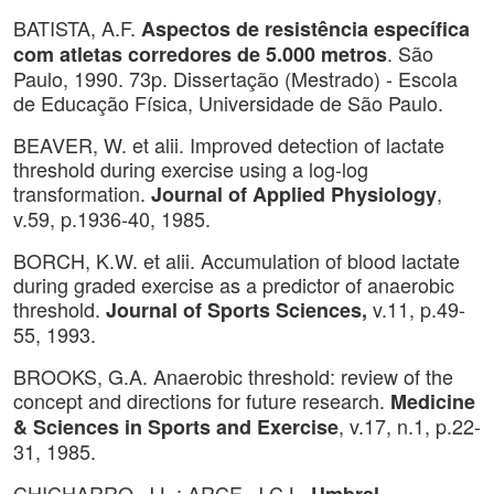
BATISTA, A.F.
Aspectos de resistência específica
. São
com atletas corredores de 5.000 metros
Paulo, 1990. 73p. Dissertação (Mestrado) - Escola
de Educação Física, Universidade de São Paulo.
BEAVER, W. et alii. Improved detection of lactate
threshold during exercise using a log-log
transformation.
,
Journal of Applied Physiology
v.59, p.1936-40, 1985.
BORCH, K.W. et alii. Accumulation of blood lactate
during graded exercise as a predictor of anaerobic
threshold.
v.11, p.49-
Journal of Sports Sciences,
55, 1993.
BROOKS, G.A. Anaerobic threshold: review of the
concept and directions for future research.
Medicine
, v.17, n.1, p.22-
& Sciences in Sports and Exercise
31, 1985.
CHICHARRO, J.L.; ARCE, J.C.L.