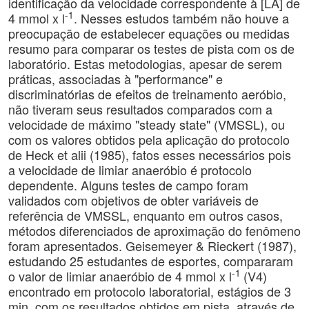
identificação da velocidade correspondente à [LA] de
-1
4 mmol x l
. Nesses estudos também não houve a
preocupação de estabelecer equações ou medidas
resumo para comparar os testes de pista com os de
laboratório. Estas metodologias, apesar de serem
práticas, associadas à "performance" e
discriminatórias de efeitos de treinamento aeróbio,
não tiveram seus resultados comparados com a
velocidade de máximo "steady state" (VMSSL), ou
com os valores obtidos pela aplicação do protocolo
de Heck et alii (1985), fatos esses necessários pois
a velocidade de limiar anaeróbio é protocolo
dependente. Alguns testes de campo foram
validados com objetivos de obter variáveis de
referência de VMSSL, enquanto em outros casos,
métodos diferenciados de aproximação do fenômeno
foram apresentados. Geisemeyer & Rieckert (1987),
estudando 25 estudantes de esportes, compararam
-1
o valor de limiar anaeróbio de 4 mmol x l
(V4)
encontrado em protocolo laboratorial, estágios de 3
min, com os resultados obtidos em pista, através de