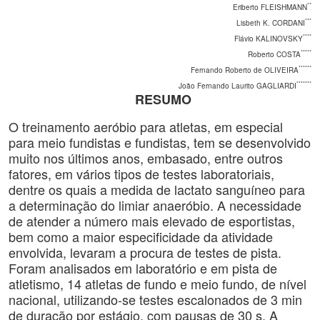
**
Eriberto FLEISHMANN
***
Lisbeth K. CORDANI
****
Flávio KALINOVSKY
*****
Roberto COSTA
******
Fernando Roberto de OLIVEIRA
*******
João Fernando Laurito GAGLIARDI
RESUMO
O treinamento aeróbio para atletas, em especial
para meio fundistas e fundistas, tem se desenvolvido
muito nos últimos anos, embasado, entre outros
fatores, em vários tipos de testes laboratoriais,
dentre os quais a medida de lactato sanguíneo para
a determinação do limiar anaeróbio. A necessidade
de atender a número mais elevado de esportistas,
bem como a maior especificidade da atividade
envolvida, levaram a procura de testes de pista.
Foram analisados em laboratório e em pista de
atletismo, 14 atletas de fundo e meio fundo, de nível
nacional, utilizando-se testes escalonados de 3 min
de duração por estágio, com pausas de 30 s. A