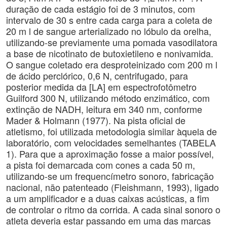
duração de cada estágio foi de 3 minutos, com
intervalo de 30 s entre cada carga para a coleta de
20 m l de sangue arterializado no lóbulo da orelha,
utilizando-se previamente uma pomada vasodilatora
a base de nicotinato de butoxietileno e nonivamida.
O sangue coletado era desproteinizado com 200 m l
de ácido perclórico, 0,6 N, centrifugado, para
posterior medida da [LA] em espectrofotômetro
Guilford 300 N, utilizando método enzimático, com
extinção de NADH, leitura em 340 nm, conforme
Mader & Holmann (1977). Na pista oficial de
atletismo, foi utilizada metodologia similar àquela de
laboratório, com velocidades semelhantes (TABELA
1). Para que a aproximação fosse a maior possível,
a pista foi demarcada com cones a cada 50 m,
utilizando-se um frequencímetro sonoro, fabricação
nacional, não patenteado (Fleishmann, 1993), ligado
a um amplificador e a duas caixas acústicas, a fim
de controlar o ritmo da corrida. A cada sinal sonoro o
atleta deveria estar passando em uma das marcas