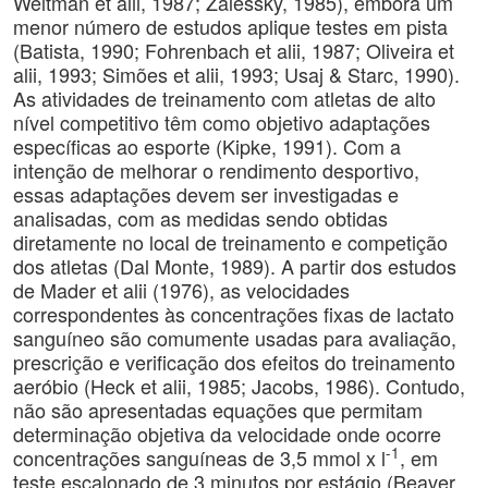
Weltman et alii, 1987; Zalessky, 1985), embora um
menor número de estudos aplique testes em pista
(Batista, 1990; Fohrenbach et alii, 1987; Oliveira et
alii, 1993; Simões et alii, 1993; Usaj & Starc, 1990).
As atividades de treinamento com atletas de alto
nível competitivo têm como objetivo adaptações
específicas ao esporte (Kipke, 1991). Com a
intenção de melhorar o rendimento desportivo,
essas adaptações devem ser investigadas e
analisadas, com as medidas sendo obtidas
diretamente no local de treinamento e competição
dos atletas (Dal Monte, 1989). A partir dos estudos
de Mader et alii (1976), as velocidades
correspondentes às concentrações fixas de lactato
sanguíneo são comumente usadas para avaliação,
prescrição e verificação dos efeitos do treinamento
aeróbio (Heck et alii, 1985; Jacobs, 1986). Contudo,
não são apresentadas equações que permitam
determinação objetiva da velocidade onde ocorre
-1
concentrações sanguíneas de 3,5 mmol x l
, em
teste escalonado de 3 minutos por estágio (Beaver,