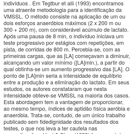
indivíduos . Em Tegtbur et alii (1993) encontramos
uma atraente metodologia para a identificação da
VMSSL. O método consiste na aplicação de um ou
dois esforços anaeróbios máximos (2 x 200 m ou
300 + 200 m), com considerável acúmulo de lactato.
Após uma pausa de 8 min, o indivíduo iniciava um
teste progressivo por estágios com repetições, em
pista, de corridas de 800 m. Percebia-se, com as
primeiras cargas, que as [LA] começavam a diminuir,
alcançando um valor mínimo ([LA]min.), a partir do
qual obtinha-se um aumento progressivo das [LA]. O
ponto de [LA]min seria a intensidade de equilíbrio
entre a produção e a eliminação do lactato. Em seus
estudos, os autores constataram que nesta
intensidade obteve-se VMSSL na maioria dos casos.
Esta abordagem tem a vantagem de proporcionar,
ao mesmo tempo, índices de aptidão física aeróbia e
anaeróbia. Trata-se, contudo, de um único trabalho
publicado sem fidedignidade dos resultados dos
testes, o que nos leva a ter cautela nas