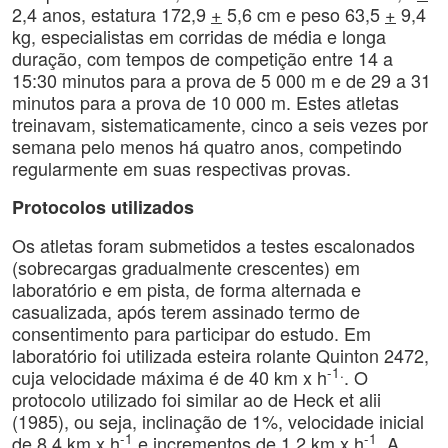
2,4 anos, estatura 172,9
+
5,6 cm e peso 63,5
+
9,4
kg, especialistas em corridas de média e longa
duração, com tempos de competição entre 14 a
15:30 minutos para a prova de 5 000 m e de 29 a 31
minutos para a prova de 10 000 m. Estes atletas
treinavam, sistematicamente, cinco a seis vezes por
semana pelo menos há quatro anos, competindo
regularmente em suas respectivas provas.
Protocolos utilizados
Os atletas foram submetidos a testes escalonados
(sobrecargas gradualmente crescentes) em
laboratório e em pista, de forma alternada e
casualizada, após terem assinado termo de
consentimento para participar do estudo. Em
laboratório foi utilizada esteira rolante Quinton 2472,
-1.
cuja velocidade máxima é de 40 km x h
. O
protocolo utilizado foi similar ao de Heck et alii
(1985), ou seja, inclinação de 1%, velocidade inicial
-1
-1
de 8,4 km x h
e incrementos de 1,2 km x h
. A