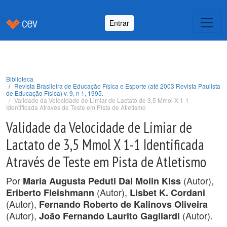
Entrar
Biblioteca
Revista Brasileira de Educação Física e Esporte (até 2003 Revista Paulista
de Educação Física) v. 9, n 1, 1995.
Validade da Velocidade de Limiar de Lactato de 3,5 Mmol X 1-1
Identificada Através de Teste em Pista de Atletismo
Validade da Velocidade de Limiar de
Lactato de 3,5 Mmol X 1-1 Identificada
Através de Teste em Pista de Atletismo
Por
(Autor),
Maria Augusta Peduti Dal Molin Kiss
(Autor),
Eriberto Fleishmann
Lisbet K. Cordani
(Autor),
Fernando Roberto de Kalinovs Oliveira
(Autor),
(Autor).
João Fernando Laurito Gagliardi