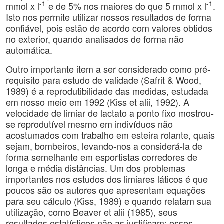
-1
-1
mmol x l
e de 5% nos maiores do que 5 mmol x l
.
Isto nos permite utilizar nossos resultados de forma
confiável, pois estão de acordo com valores obtidos
no exterior, quando analisados de forma não
automática.
Outro importante item a ser considerado como pré-
requisito para estudo de validade (Safrit & Wood,
1989) é a reprodutibilidade das medidas, estudada
em nosso meio em 1992 (Kiss et alii, 1992). A
velocidade de limiar de lactato a ponto fixo mostrou-
se reprodutível mesmo em indivíduos não
acostumados com trabalho em esteira rolante, quais
sejam, bombeiros, levando-nos a considerá-la de
forma semelhante em esportistas corredores de
longa e média distâncias. Um dos problemas
importantes nos estudos dos limiares láticos é que
poucos são os autores que apresentam equações
para seu cálculo (Kiss, 1989) e quando relatam sua
utilização, como Beaver et alii (1985), seus
resultados estatísticos não as justificam; esses