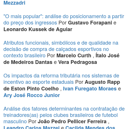
Mezzadri
"O mais popular": análise do posicionamento a partir
do preço dos ingressos
Por
e
Gustavo Forapani
Leonardo Kussek de Aguiar
Atributos funcionais, simbólicos e de qualidade na
decisão de compra de calçados esportivos no
contexto brasileiro
Por
,
Marcelo Curth
Ítalo José
e
de Medeiros Dantas
Vera Pedragosa
Os impactos da reforma tributária nos sistemas de
incentivo ao esporte estaduais
Por
Augusto Rapp
,
e
de Eston Pinto Coelho
Ivan Furegato Moraes
Ary José Rocco Junior
Análise dos fatores determinantes na contratação de
treinadores(as) pelos clubes brasileiros de futebol
masculino
Por
,
João Pedro Pellicer Ferreira
e
Leandro Carlos Mazzei
Cacilda Mendes dos