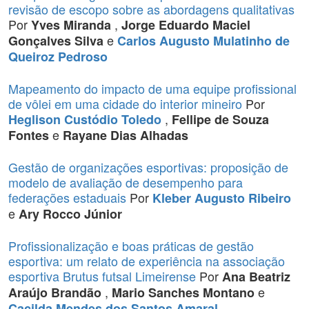
revisão de escopo sobre as abordagens qualitativas
Por
,
Yves Miranda
Jorge Eduardo Maciel
e
Gonçalves Silva
Carlos Augusto Mulatinho de
Queiroz Pedroso
Mapeamento do impacto de uma equipe profissional
de vôlei em uma cidade do interior mineiro
Por
,
Heglison Custódio Toledo
Fellipe de Souza
e
Fontes
Rayane Dias Alhadas
Gestão de organizações esportivas: proposição de
modelo de avaliação de desempenho para
federações estaduais
Por
Kleber Augusto Ribeiro
e
Ary Rocco Júnior
Profissionalização e boas práticas de gestão
esportiva: um relato de experiência na associação
esportiva Brutus futsal Limeirense
Por
Ana Beatriz
,
e
Araújo Brandão
Mario Sanches Montano
Cacilda Mendes dos Santos Amaral