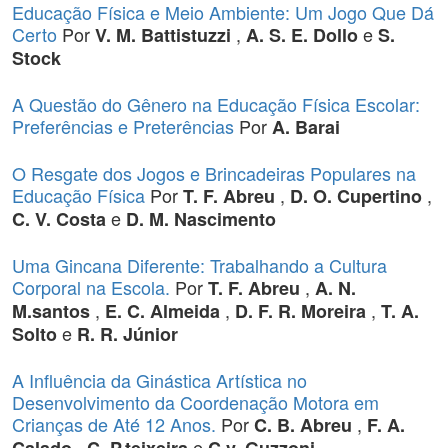
Educação Física e Meio Ambiente: Um Jogo Que Dá
Certo
Por
,
e
V. M. Battistuzzi
A. S. E. Dollo
S.
Stock
A Questão do Gênero na Educação Física Escolar:
Preferências e Preterências
Por
A. Barai
O Resgate dos Jogos e Brincadeiras Populares na
Educação Física
Por
,
,
T. F. Abreu
D. O. Cupertino
e
C. V. Costa
D. M. Nascimento
Uma Gincana Diferente: Trabalhando a Cultura
Corporal na Escola.
Por
,
T. F. Abreu
A. N.
,
,
,
M.santos
E. C. Almeida
D. F. R. Moreira
T. A.
e
Solto
R. R. Júnior
A Influência da Ginástica Artística no
Desenvolvimento da Coordenação Motora em
Crianças de Até 12 Anos.
Por
,
C. B. Abreu
F. A.
,
e