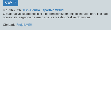
CEV
© 1996-2026
CEV - Centro Esportivo Virtual
O material veiculado neste site poderá ser livremente distribuído para fins não
comerciais, segundo os termos da licença da Creative Commons.
Obrigado
Projeti.ME!!!