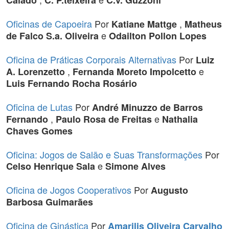
Calado
C. P.teixeira
C.v. Guzzoni
Oficinas de Capoeira
Por
,
Katiane Mattge
Matheus
e
de Falco S.a. Oliveira
Odailton Pollon Lopes
Oficina de Práticas Corporais Alternativas
Por
Luiz
,
e
A. Lorenzetto
Fernanda Moreto Impolcetto
Luis Fernando Rocha Rosário
Oficina de Lutas
Por
André Minuzzo de Barros
,
e
Fernando
Paulo Rosa de Freitas
Nathalia
Chaves Gomes
Oficina: Jogos de Salão e Suas Transformações
Por
e
Celso Henrique Sala
Simone Alves
Oficina de Jogos Cooperativos
Por
Augusto
Barbosa Guimarães
Oficina de Ginástica
Por
Amarilis Oliveira Carvalho