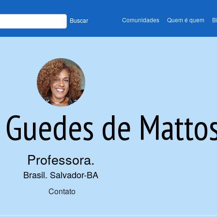
Comunidades
Quem é quem
B
Buscar
e Guedes de Matto
Professora
.
Brasil. Salvador-BA
Contato