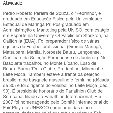
Atividade:
Pedro Roberto Pereira de Souza, o “Pedrinho”, é
graduado em Educação Física pela Universidade
Estadual de Maringa Pr. Pós-graduado em
Administração e Marketing pela UNISO, com estági
o
em Esporte na University Of Pacific em Stockton, na
Califórnia (EUA). Foi preparador físico de várias
equipes do Futebol profissional (Grêmio Maringá,
Matsubara, Marília, Noroeste Bauru, Lençoense,
Coritiba e da Seleção Paranaense de Juniores). No
Basquete trabalhou no Monte Líbano, Luso de
Bauru, Bauru Tênis Clube, Prudentina, Minercal e
Leite Moça. Também esteve a frente da seleção
brasileira de basquete masculino e feminino (década
de 80) e foi dirigente do voleibol no Leite Moça (déc.
90). É presidente honorário do Panathlon Club de
Sorocaba, filiado ao Panathlon Internacional. Em
2007 foi homenageado pelo Comitê Internacional do
Fair Play e a UNESCO como uma das cinco
personalidades mundial que mais divulgou o Fair