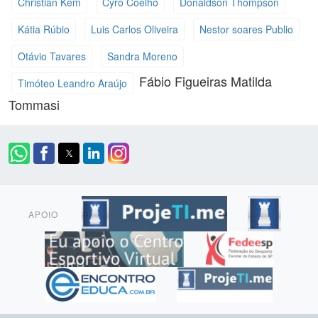
Christian Kem
Cyro Coelho
Donaldson Thompson
Kátia Rúbio
Luis Carlos Oliveira
Nestor soares Publio
Otávio Tavares
Sandra Moreno
Fábio Figueiras
Matilda
Timóteo Leandro Araújo
Tommasi
APOIO