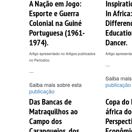
A Nação em Jogo:
Inspirat
Esporte e Guerra
In Africa
Colonial na Guiné
Differenc
Portuguesa (1961-
Educatio
1974).
Dancer.
Artigo apresentado no Artigos publicados
Artigo apresenta
no Periodico
...
...
Saiba mais
Saiba mais sobre esta
publicação
publicação
Das Bancas de
Copa do
Matraquilhos ao
áfrica do
Campo dos
Perspect
Caranguejos, dos
Econômic