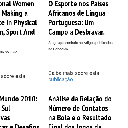
ional Women
O Esporte nos Países
: Making a
Africanos de Língua
e In Physical
Portuguesa: Um
n, Sport And
Campo a Desbravar.
Artigo apresentado no Artigos publicados
no Periodico
do no Livro
...
Saiba mais sobre esta
 sobre esta
publicação
 Mundo 2010:
Análise da Relação do
 Sul
Número de Contatos
ivas
na Bola e o Resultado
as e Desafios
Final dos Jogos da