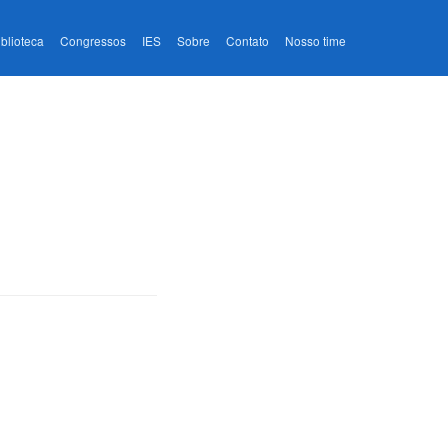
iblioteca
Congressos
IES
Sobre
Contato
Nosso time