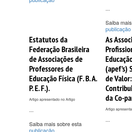
...
Saiba mais
publicação
Estatutos da
As Assoc
Federação Brasileira
Profissio
de Associações de
Educação
Professores de
(apef’s) 
Educação Física (F. B. A.
de Valor
P. E. F.).
Contribu
da Co-pa
Artigo apresentado no Artigo
...
Artigo apresenta
...
Saiba mais sobre esta
publicação