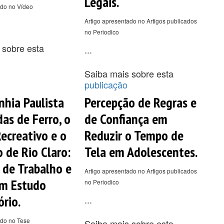
Legais.
ado no Vídeo
Artigo apresentado no Artigos publicados
no Periodico
 sobre esta
...
Saiba mais sobre esta
publicação
hia Paulista
Percepção de Regras e
das de Ferro, o
de Confiança em
ecreativo e o
Reduzir o Tempo de
o de Rio Claro:
Tela em Adolescentes.
 de Trabalho e
Artigo apresentado no Artigos publicados
Um Estudo
no Periodico
ório.
...
ado no Tese
Saiba mais sobre esta