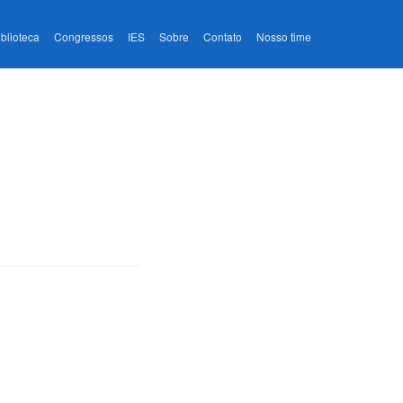
iblioteca
Congressos
IES
Sobre
Contato
Nosso time