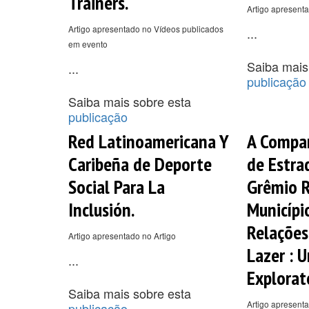
Trainers.
Artigo apresent
Artigo apresentado no Vídeos publicados
...
em evento
Saiba mais
...
publicação
Saiba mais sobre esta
publicação
Red Latinoamericana Y
A Compan
Caribeña de Deporte
de Estra
Social Para La
Grêmio R
Inclusión.
Municípi
Relações
Artigo apresentado no Artigo
Lazer : 
...
Explorat
Saiba mais sobre esta
Artigo apresent
publicação