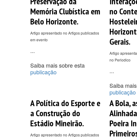
Preservação da
Interaç
Memória Clubística em
no Cont
Belo Horizonte.
Hostelei
Horizont
Artigo apresentado no Artigos publicados
Gerais.
em evento
...
Artigo apresenta
no Periodico
Saiba mais sobre esta
...
publicação
Saiba mais
publicação
A Política do Esporte e
A Bola, a
a Construção do
Alinhad
Estádio Mineirão.
Poeira In
Primeiro
Artigo apresentado no Artigos publicados