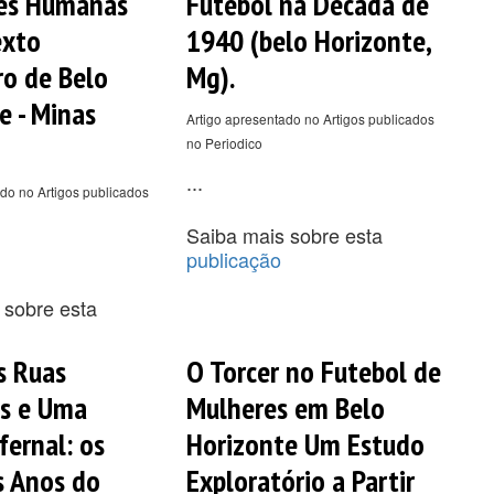
ões Humanas
Futebol na Década de
exto
1940 (belo Horizonte,
ro de Belo
Mg).
e - Minas
Artigo apresentado no Artigos publicados
no Periodico
...
do no Artigos publicados
Saiba mais sobre esta
publicação
 sobre esta
s Ruas
O Torcer no Futebol de
as e Uma
Mulheres em Belo
fernal: os
Horizonte Um Estudo
s Anos do
Exploratório a Partir