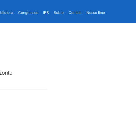
iblioteca
Congressos
IES
Sobre
Contato
Nosso time
zonte