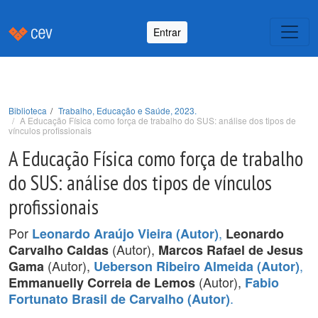
Entrar
Biblioteca
Trabalho, Educação e Saúde, 2023.
A Educação Física como força de trabalho do SUS: análise dos tipos de
vínculos profissionais
A Educação Física como força de trabalho
do SUS: análise dos tipos de vínculos
profissionais
Por
,
Leonardo Araújo Vieira (Autor)
Leonardo
(Autor),
Carvalho Caldas
Marcos Rafael de Jesus
(Autor),
,
Gama
Ueberson Ribeiro Almeida (Autor)
(Autor),
Emmanuelly Correia de Lemos
Fabio
.
Fortunato Brasil de Carvalho (Autor)