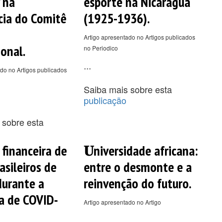
 na
esporte na Nicarágua
cia do Comitê
(1925-1936).
Artigo apresentado no Artigos publicados
ional.
no Periodico
...
do no Artigos publicados
Saiba mais sobre esta
publicação
 sobre esta
 financeira de
𝐔niversidade africana:
asileiros de
entre o desmonte e a
durante a
reinvenção do futuro.
a de COVID-
Artigo apresentado no Artigo
...