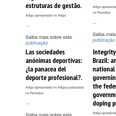
estruturas de gestão.
Artigo apresenta
no Periodico
Artigo apresentado no Artigo
...
...
Saiba mais
Saiba mais sobre esta
publicação
publicação
Las sociedades
Integrity
anónimas deportivas:
Brazil: a
¿la panacea del
national
deporte profesional?.
governin
the fede
Artigo apresentado no Artigos publicados
governme
no Periodico
doping p
...
Artigo apresenta
Saiba mais sobre esta