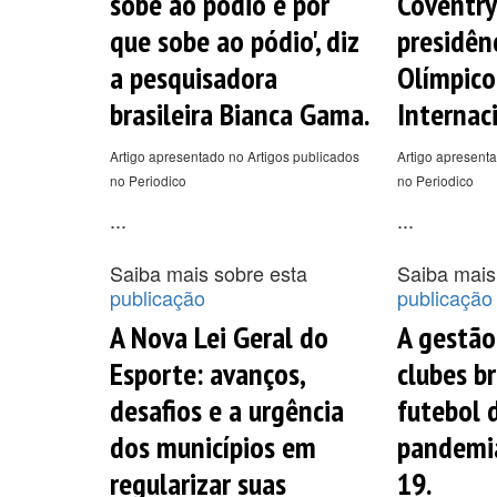
sobe ao pódio e por
Coventry
que sobe ao pódio', diz
presidên
a pesquisadora
Olímpico
brasileira Bianca Gama.
Internac
Artigo apresentado no Artigos publicados
Artigo apresenta
no Periodico
no Periodico
...
...
Saiba mais sobre esta
Saiba mais
publicação
publicação
A Nova Lei Geral do
A gestão
Esporte: avanços,
clubes br
desafios e a urgência
futebol 
dos municípios em
pandemi
regularizar suas
19.