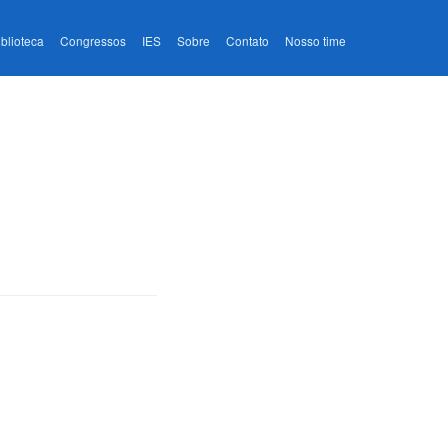
iblioteca
Congressos
IES
Sobre
Contato
Nosso time