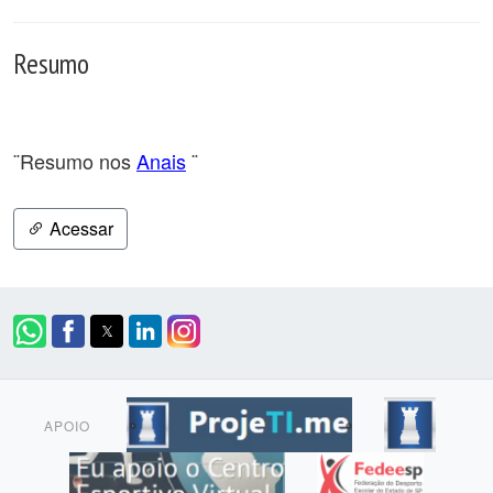
Resumo
¨Resumo nos
Anais
¨
Acessar
APOIO