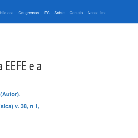
iblioteca
Congressos
IES
Sobre
Contato
Nosso time
a EEFE e a
.
 (Autor)
ica) v. 38, n 1,