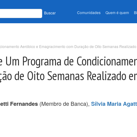
Comunidades
Quem é quem
B
Buscar
ionamento Aeróbico e Emagracimento com Duração de Oito Semanas Realizado em
e Um Programa de Condicionamen
o de Oito Semanas Realizado em 
(Membro de Banca),
etti Fernandes
Sílvia Maria Aga