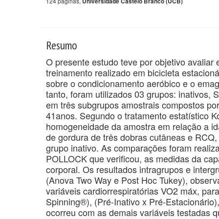
124 páginas,
Universidade Castelo Branco (UCB)
Resumo
O presente estudo teve por objetivo avaliar
treinamento realizado em bicicleta estacion
sobre o condicionamento aeróbico e o emag
tanto, foram utilizados 03 grupos: inativos, 
em três subgrupos amostrais compostos por 
41anos. Segundo o tratamento estatístico K
homogeneidade da amostra em relação a id
de gordura de três dobras cutâneas e RCQ,
grupo inativo. As comparações foram reali
POLLOCK que verificou, as medidas da capa
corporal. Os resultados intragrupos e interg
(Anova Two Way e Post Hoc Tukey), observa
variáveis cardiorrespiratórias VO2 máx, para
Spinning®), (Pré-Inativo x Pré-Estacionário
ocorreu com as demais variáveis testadas