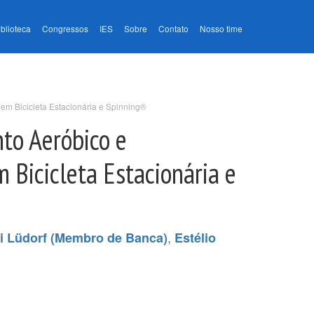
iblioteca
Congressos
IES
Sobre
Contato
Nosso time
 Bicicleta Estacionária e Spinning®
to Aeróbico e
Bicicleta Estacionária e
,
tti Lüdorf (Membro de Banca)
Estélio