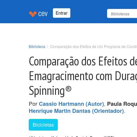
Entrar
Biblioteca
Comparação dos Efeitos de Um Programa de Condic
Comparação dos Efeitos d
Emagracimento com Duraçã
Spinning®
Por
,
Cassio Hartmann (Autor)
Paula Roqu
.
Henrique Martin Dantas (Orientador)
Bicicletas