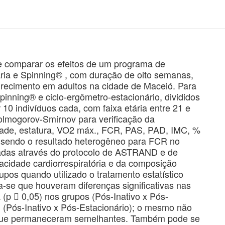
 e comparar os efeitos de um programa de
ária e Spinning® , com duração de oito semanas,
recimento em adultos na cidade de Maceió. Para
Spinning® e ciclo-ergômetro-estacionário, divididos
10 indivíduos cada, com faixa etária entre 21 e
olmogorov-Smirnov para verificação da
ade, estatura, VO2 máx., FCR, PAS, PAD, IMC, %
 sendo o resultado heterogêneo para FCR no
zadas através do protocolo de ASTRAND e de
cidade cardiorrespiratória e da composição
rupos quando utilizado o tratamento estatístico
-se que houveram diferenças significativas nas
 (p  0,05) nos grupos (Pós-Inativo x Pós-
), (Pós-Inativo x Pós-Estacionário); o mesmo não
 que permaneceram semelhantes. Também pode se