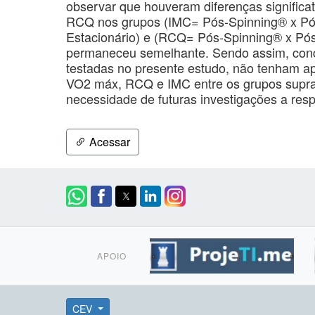
observar que houveram diferenças significa
RCQ nos grupos (IMC= Pós-Spinning® x Pós
Estacionário) e (RCQ= Pós-Spinning® x Pós
permaneceu semelhante. Sendo assim, concl
testadas no presente estudo, não tenham apr
VO2 máx, RCQ e IMC entre os grupos supraci
necessidade de futuras investigações a res
Acessar
APOIO
CEV