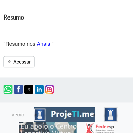
Resumo
¨Resumo nos
Anais
¨
Acessar
APOIO