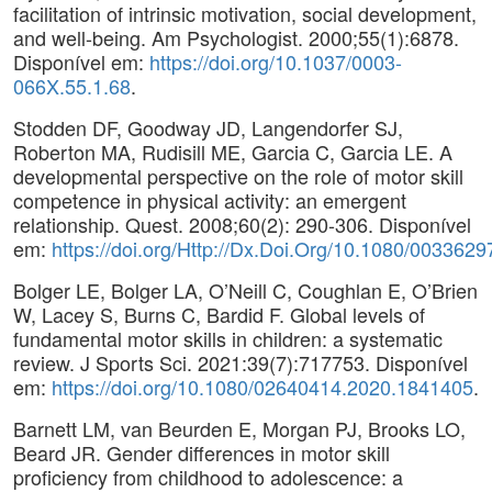
facilitation of intrinsic motivation, social development,
and well-being. Am Psychologist. 2000;55(1):6878.
Disponível em:
https://doi.org/10.1037/0003-
066X.55.1.68
.
Stodden DF, Goodway JD, Langendorfer SJ,
Roberton MA, Rudisill ME, Garcia C, Garcia LE. A
developmental perspective on the role of motor skill
competence in physical activity: an emergent
relationship. Quest. 2008;60(2): 290-306. Disponível
em:
https://doi.org/Http://Dx.Doi.Org/10.1080/00336
Bolger LE, Bolger LA, O’Neill C, Coughlan E, O’Brien
W, Lacey S, Burns C, Bardid F. Global levels of
fundamental motor skills in children: a systematic
review. J Sports Sci. 2021:39(7):717753. Disponível
em:
https://doi.org/10.1080/02640414.2020.1841405
.
Barnett LM, van Beurden E, Morgan PJ, Brooks LO,
Beard JR. Gender differences in motor skill
proficiency from childhood to adolescence: a