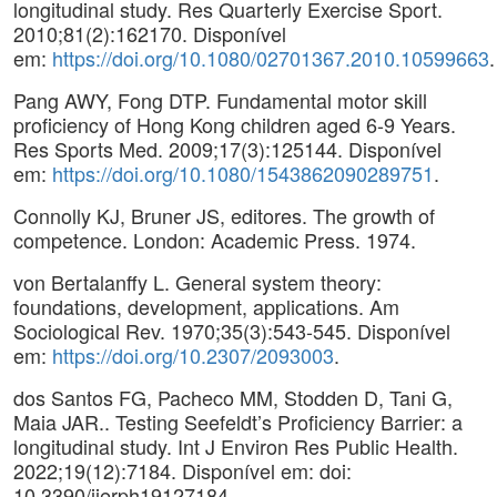
longitudinal study. Res Quarterly Exercise Sport.
2010;81(2):162170. Disponível
em:
https://doi.org/10.1080/02701367.2010.10599663
.
Pang AWY, Fong DTP. Fundamental motor skill
proficiency of Hong Kong children aged 6-9 Years.
Res Sports Med. 2009;17(3):125144. Disponível
em:
https://doi.org/10.1080/1543862090289751
.
Connolly KJ, Bruner JS, editores. The growth of
competence. London: Academic Press. 1974.
von Bertalanffy L. General system theory:
foundations, development, applications. Am
Sociological Rev. 1970;35(3):543-545. Disponível
em:
https://doi.org/10.2307/2093003
.
dos Santos FG, Pacheco MM, Stodden D, Tani G,
Maia JAR.. Testing Seefeldt’s Proficiency Barrier: a
longitudinal study. Int J Environ Res Public Health.
2022;19(12):7184. Disponível em: doi:
10.3390/ijerph19127184.