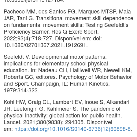
Pacheco MM, dos Santos FG, Marques MTSP, Maia
JAR, Tani G. Transitional movement skill dependence
on fundamental movement skills: Testing Seefeldt’s
Proficiency Barrier. Res Q Exerc Sport.
2022;93(4):718-727. Disponível em: doi:
10.1080/02701367.2021.1912691.
Seefeldt V. Developmental motor patterns:
implications for elementary school physical
education. In: Nadeau CH, Halliwell WR, Newell KM,
Roberts GC, editores. Psychology of Motor Behavior
and Sport. Champaign, IL: Human Kinetics.
1979:314-323.
Kohl HW, Craig CL, Lambert EV, Inoue S, Alkandari
JR, Leetongin G, Kahlmeier S. The pandemic of
physical inactivity: global action for public health.
Lancet. 2021;380(9838): 294305. Disponível
em:
https://doi.org/10.1016/S0140-6736(12)60898-8
.