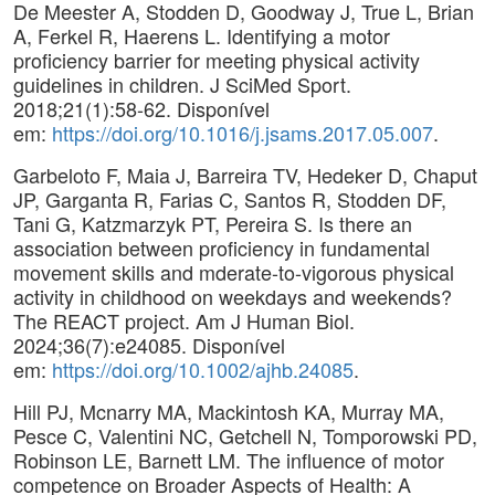
De Meester A, Stodden D, Goodway J, True L, Brian
A, Ferkel R, Haerens L. Identifying a motor
proficiency barrier for meeting physical activity
guidelines in children. J SciMed Sport.
2018;21(1):58-62. Disponível
em:
https://doi.org/10.1016/j.jsams.2017.05.007
.
Garbeloto F, Maia J, Barreira TV, Hedeker D, Chaput
JP, Garganta R, Farias C, Santos R, Stodden DF,
Tani G, Katzmarzyk PT, Pereira S. Is there an
association between proficiency in fundamental
movement skills and mderate-to-vigorous physical
activity in childhood on weekdays and weekends?
The REACT project. Am J Human Biol.
2024;36(7):e24085. Disponível
em:
https://doi.org/10.1002/ajhb.24085
.
Hill PJ, Mcnarry MA, Mackintosh KA, Murray MA,
Pesce C, Valentini NC, Getchell N, Tomporowski PD,
Robinson LE, Barnett LM. The influence of motor
competence on Broader Aspects of Health: A