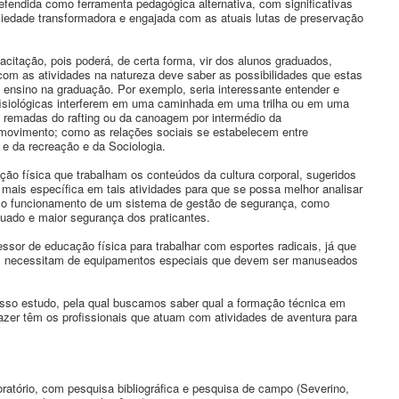
endida como ferramenta pedagógica alternativa, com significativas
iedade transformadora e engajada com as atuais lutas de preservação
acitação, pois poderá, de certa forma, vir dos alunos graduados,
 com as atividades na natureza deve saber as possibilidades que estas
 ensino na graduação. Por exemplo, seria interessante entender e
is fisiológicas interferem em uma caminhada em uma trilha ou em uma
s remadas do rafting ou da canoagem por intermédio da
 movimento; como as relações sociais se estabelecem entre
e da recreação e da Sociologia.
ão física que trabalham os conteúdos da cultura corporal, sugeridos
mais específica em tais atividades para que se possa melhor analisar
, o funcionamento de um sistema de gestão de segurança, como
quado e maior segurança dos praticantes.
ssor de educação física para trabalhar com esportes radicais, já que
es, necessitam de equipamentos especiais que devem ser manuseados
so estudo, pela qual buscamos saber qual a formação técnica em
azer têm os profissionais que atuam com atividades de aventura para
atório, com pesquisa bibliográfica e pesquisa de campo (Severino,