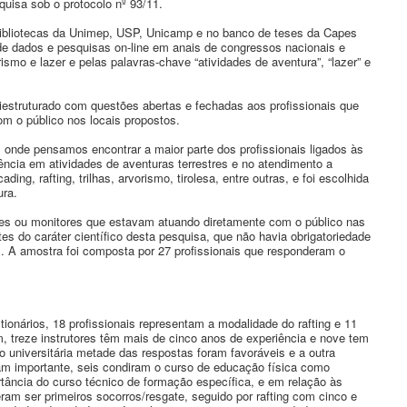
quisa sob o protocolo nº 93/11.
e bibliotecas da Unimep, USP, Unicamp e no banco de teses da Capes
s de dados e pesquisas on-line em anais de congressos nacionais e
ismo e lazer e pelas palavras-chave “atividades de aventura”, “lazer” e
iestruturado com questões abertas e fechadas aos profissionais que
m o público nos locais propostos.
 onde pensamos encontrar a maior parte dos profissionais ligados às
rência em atividades de aventuras terrestres e no atendimento a
ng, rafting, trilhas, arvorismo, tirolesa, entre outras, e foi escolhida
ura.
ores ou monitores que estavam atuando diretamente com o público nas
es do caráter científico desta pesquisa, que não havia obrigatoriedade
os. A amostra foi composta por 27 profissionais que responderam o
ionários, 18 profissionais representam a modalidade do rafting e 11
m, treze instrutores têm mais de cinco anos de experiência e nove tem
 universitária metade das respostas foram favoráveis e a outra
m importante, seis condiram o curso de educação física como
tância do curso técnico de formação específica, e em relação às
ram ser primeiros socorros/resgate, seguido por rafting com cinco e