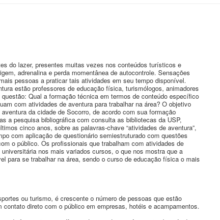
es do lazer, presentes muitas vezes nos conteúdos turísticos e
rtigem, adrenalina e perda momentânea de autocontrole. Sensações
ais pessoas a praticar tais atividades em seu tempo disponível.
ntura estão professores de educação física, turismólogos, animadores
a a questão: Qual a formação técnica em termos de conteúdo específico
tuam com atividades de aventura para trabalhar na área? O objetivo
 de aventura da cidade de Socorro, de acordo com sua formação
as a pesquisa bibliográfica com consulta as bibliotecas da USP,
os cinco anos, sobre as palavras-chave “atividades de aventura”,
ampo com aplicação de questionário semiestruturado com questões
com o público. Os profissionais que trabalham com atividades de
universitária nos mais variados cursos, o que nos mostra que a
el para se trabalhar na área, sendo o curso de educação física o mais
portes ou turismo, é crescente o número de pessoas que estão
um contato direto com o público em empresas, hotéis e acampamentos.