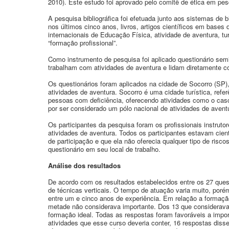
2010). Este estudo foi aprovado pelo comitê de ética em pes
A pesquisa bibliográfica foi efetuada junto aos sistemas d
nos últimos cinco anos, livros, artigos científicos em base
internacionais de Educação Física, atividade de aventura, tur
“formação profissional”.
Como instrumento de pesquisa foi aplicado questionário sem
trabalham com atividades de aventura e lidam diretamente co
Os questionários foram aplicados na cidade de Socorro (SP),
atividades de aventura. Socorro é uma cidade turística, refe
pessoas com deficiência, oferecendo atividades como o cascadi
por ser considerado um pólo nacional de atividades de avent
Os participantes da pesquisa foram os profissionais instrut
atividades de aventura. Todos os participantes estavam cient
de participação e que ela não oferecia qualquer tipo de risc
questionário em seu local de trabalho.
Análise dos resultados
De acordo com os resultados estabelecidos entre os 27 quest
de técnicas verticais. O tempo de atuação varia muito, poré
entre um e cinco anos de experiência. Em relação a formação
metade não considerava importante. Dos 13 que considerava
formação ideal. Todas as respostas foram favoráveis a impor
atividades que esse curso deveria conter, 16 respostas disse