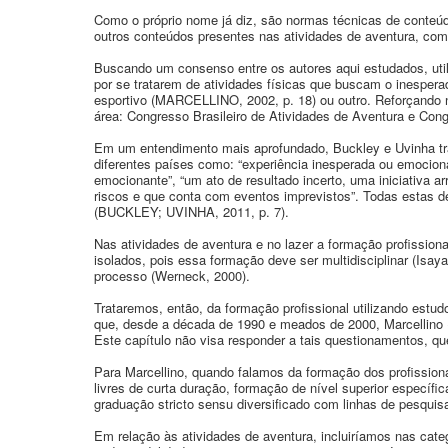
Como o próprio nome já diz, são normas técnicas de conteú
outros conteúdos presentes nas atividades de aventura, como
Buscando um consenso entre os autores aqui estudados, utili
por se tratarem de atividades físicas que buscam o inespera
esportivo (MARCELLINO, 2002, p. 18) ou outro. Reforçando 
área: Congresso Brasileiro de Atividades de Aventura e Cong
Em um entendimento mais aprofundado, Buckley e Uvinha traz
diferentes países como: “experiência inesperada ou emocionan
emocionante”, “um ato de resultado incerto, uma iniciativa a
riscos e que conta com eventos imprevistos”. Todas estas de
(BUCKLEY; UVINHA, 2011, p. 7).
Nas atividades de aventura e no lazer a formação profission
isolados, pois essa formação deve ser multidisciplinar (Isaya
processo (Werneck, 2000).
Trataremos, então, da formação profissional utilizando estu
que, desde a década de 1990 e meados de 2000, Marcellino (
Este capítulo não visa responder a tais questionamentos, qu
Para Marcellino, quando falamos da formação dos profissiona
livres de curta duração, formação de nível superior específic
graduação stricto sensu diversificado com linhas de pesquis
Em relação às atividades de aventura, incluiríamos nas cate