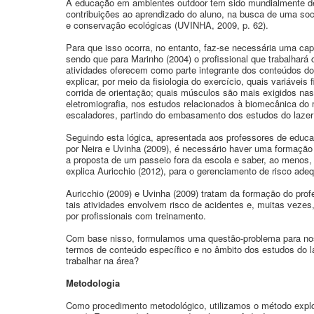
A educação em ambientes outdoor tem sido mundialmente def
contribuições ao aprendizado do aluno, na busca de uma soc
e conservação ecológicas (UVINHA, 2009, p. 62).
Para que isso ocorra, no entanto, faz-se necessária uma cap
sendo que para Marinho (2004) o profissional que trabalhará
atividades oferecem como parte integrante dos conteúdos do
explicar, por meio da fisiologia do exercício, quais variáve
corrida de orientação; quais músculos são mais exigidos na
eletromiografia, nos estudos relacionados à biomecânica do
escaladores, partindo do embasamento dos estudos do lazer 
Seguindo esta lógica, apresentada aos professores de educaç
por Neira e Uvinha (2009), é necessário haver uma formação 
a proposta de um passeio fora da escola e saber, ao menos
explica Auricchio (2012), para o gerenciamento de risco ade
Auricchio (2009) e Uvinha (2009) tratam da formação do profe
tais atividades envolvem risco de acidentes e, muitas vez
por profissionais com treinamento.
Com base nisso, formulamos uma questão-problema para nos
termos de conteúdo específico e no âmbito dos estudos do l
trabalhar na área?
Metodologia
Como procedimento metodológico, utilizamos o método explor