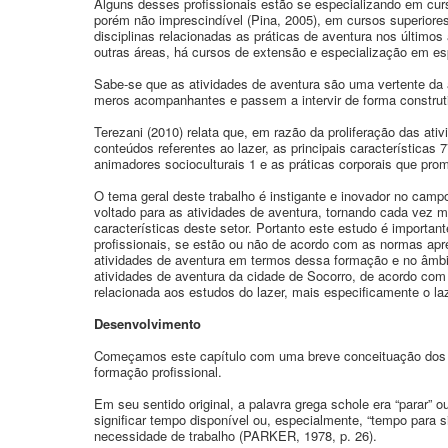
Alguns desses profissionais estão se especializando em cu
porém não imprescindível (Pina, 2005), em cursos superiore
disciplinas relacionadas as práticas de aventura nos últim
outras áreas, há cursos de extensão e especialização em esp
Sabe-se que as atividades de aventura são uma vertente da 
meros acompanhantes e passem a intervir de forma construt
Terezani (2010) relata que, em razão da proliferação das a
conteúdos referentes ao lazer, as principais características
animadores socioculturais 1 e as práticas corporais que pro
O tema geral deste trabalho é instigante e inovador no cam
voltado para as atividades de aventura, tornando cada vez 
características deste setor. Portanto este estudo é importa
profissionais, se estão ou não de acordo com as normas apr
atividades de aventura em termos dessa formação e no âmbito 
atividades de aventura da cidade de Socorro, de acordo com 
relacionada aos estudos do lazer, mais especificamente o laz
Desenvolvimento
Começamos este capítulo com uma breve conceituação dos t
formação profissional.
Em seu sentido original, a palavra grega schole era “parar” o
significar tempo disponível ou, especialmente, “tempo para s
necessidade de trabalho (PARKER, 1978, p. 26).