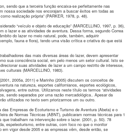
on, sendo que a terceira função encaixa-se perfeitamente nas
 em nossa sociedade nos encorajam a buscar êxitos em todas as
 como realização própria” (PARKER, 1978, p. 48).
siderado “veículo e objeto de educação” (MARCELLINO, 1997, p. 36),
m o lazer e as atividades de aventura. Dessa forma, segundo Correa
âmbito do lazer no meio natural, pode, também, adquirir
plo, fauna e flora), tendo uma visão crítica e criativa do que está
 trabalhadores das mais diversas áreas do lazer, devem apresentar
o sua consciência social, em pelo menos um setor cultural. Isto se
irecionar suas atividades de lazer a um campo restrito de interesse,
sses culturais (MARCELLINO, 1983).
 (2001, 2005a, 2011) e Marinho (2005) discutem os conceitos de
aventura na natureza, esportes californianos, esportes ecológicos,
lvagens, entre outros. Utilizamos neste título os termos “atividades
imos, sendo separados por uma razão mercadológica.. Apesar da
ão utilizados no texto sem priorizarmos um ou outro.
a das Empresas de Ecoturismo e Turismo de Aventura (Abeta) e o
ileira de Normas Técnicas (ABNT), publicaram normas técnicas para 1
 que trabalham na intervenção sobre o lazer. (2001, p. 50). 78
, espeleoturismo, entre outras, com foco no que o monitor
ão em vigor desde 2005 e as empresas vêm, desde então, se