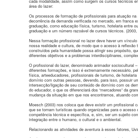
cada modalidade, assim como surgem os cursos técnicos em 
área do lazer:
Os processos de formação de profissionais para atuação na
decorrência da demanda verificada no mercado, em franca e
graduação, como educação física, turismo, hotelaria entre o
graduação e um número razoável de cursos técnicos. (2003, 
Nessa formação profissional no lazer deve haver um víncul
nossa realidade e cultura, de modo que o acesso à reflexão te
construídos pela humanidade possa atingir seu propósito, q
diferentes objetivos e a problemas interdisciplinares, com
O profissional do lazer, denominado animador sociocultural 
diferentes formações, e isso é extremamente necessário, pel
física, arteeducadores, profissionais de turismo, de hotelari
domínio com outras pessoas, devendo, para isso, possuir uma
intersecção/ligação de seu conteúdo de domínio com os dema
do educador, o que os diferenciará dos “mercadores” da grand
mudança da situação em que nos encontramos, atuando co
Moesch (2003) nos coloca que deve existir um profissional c
que se tornam turísticas quando organizadas para o acesso d
competência técnica e específica, e, sim, ser um sujeito con
integração entre o humano, o cultural e o ambiental.
Relacionando as atividades de aventura à esses fatores, Uvi