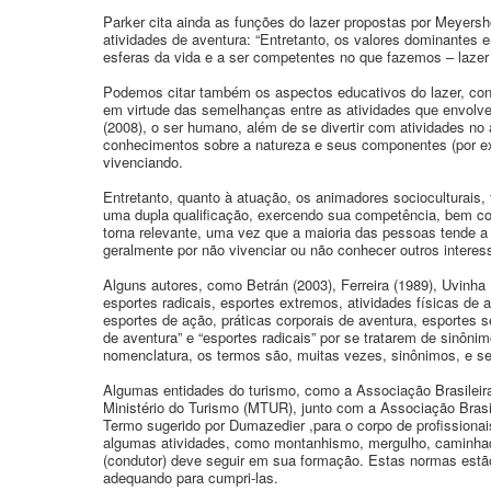
Parker cita ainda as funções do lazer propostas por Meyersh
atividades de aventura: “Entretanto, os valores dominantes
esferas da vida e a ser competentes no que fazemos – lazer
Podemos citar também os aspectos educativos do lazer, con
em virtude das semelhanças entre as atividades que envolve
(2008), o ser humano, além de se divertir com atividades no 
conhecimentos sobre a natureza e seus componentes (por exem
vivenciando.
Entretanto, quanto à atuação, os animadores socioculturais,
uma dupla qualificação, exercendo sua competência, bem com
torna relevante, uma vez que a maioria das pessoas tende a d
geralmente por não vivenciar ou não conhecer outros intere
Alguns autores, como Betrán (2003), Ferreira (1989), Uvinha
esportes radicais, esportes extremos, atividades físicas de 
esportes de ação, práticas corporais de aventura, esportes se
de aventura” e “esportes radicais” por se tratarem de sinôn
nomenclatura, os termos são, muitas vezes, sinônimos, e ser
Algumas entidades do turismo, como a Associação Brasileir
Ministério do Turismo (MTUR), junto com a Associação Bras
Termo sugerido por Dumazedier ,para o corpo de profissionais
algumas atividades, como montanhismo, mergulho, caminhada
(condutor) deve seguir em sua formação. Estas normas est
adequando para cumpri-las.