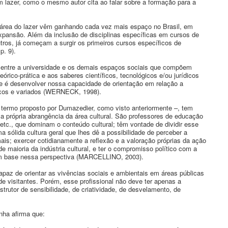
lazer, como o mesmo autor cita ao falar sobre a formação para a
 área do lazer vêm ganhando cada vez mais espaço no Brasil, em
xpansão. Além da inclusão de disciplinas específicas em cursos de
utros, já começam a surgir os primeiros cursos específicos de
p. 9).
o entre a universidade e os demais espaços sociais que compõem
órico-prática e aos saberes científicos, tecnológicos e/ou jurídicos
ue é desenvolver nossa capacidade de orientação em relação a
plexos e variados (WERNECK, 1998).
– termo proposto por Dumazedier, como visto anteriormente –, tem
a própria abrangência da área cultural. São professores de educação
a etc., que dominam o conteúdo cultural; têm vontade de dividir esse
 sólida cultura geral que lhes dê a possibilidade de perceber a
is; exercer cotidianamente a reflexão e a valoração próprias da ação
e maioria da indústria cultural, e ter o compromisso político com a
m base nessa perspectiva (MARCELLINO, 2003).
apaz de orientar as vivências sociais e ambientais em áreas públicas
e visitantes. Porém, esse profissional não deve ter apenas a
strutor de sensibilidade, de criatividade, de desvelamento, de
nha afirma que: