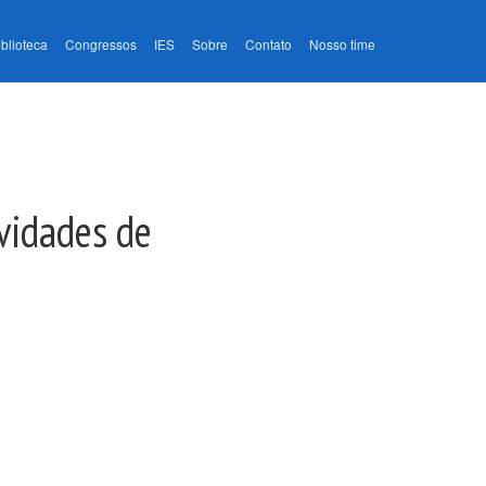
iblioteca
Congressos
IES
Sobre
Contato
Nosso time
ividades de