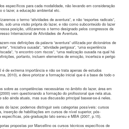
dos específicos para cada modalidade, não levando em consideração
 o lazer, a educação ambiental etc.
zaremos o termo “atividades de aventura”, e não “esportes radicais”,
do, sob uma visão própria do lazer, e não como subconteúdo do lazer
nossa posição, utilizaremos o termo designado pelos congressos da
resso Internacional de Atividades de Aventura.
em-nos definições da palavra “aventura” utilizada por dicionários de
te”, “iniciativa ousada”, “atividade perigosa”, “uma experiência
rriscada”, “o encontro com riscos”, “uma realização ousada na qual há
finições, portanto, incluem elementos de emoção, incerteza e perigo
al é de extrema importância e não se trata apenas de estudos
ma, 2010), e deve priorizar a formação inicial que é a base de todo o
dos sobre as competências necessárias no âmbito do lazer, área em
2000) vem questionando a formação do profissional que nela atua.
e são ainda atuais, mas sua discussão principal basear-se-á neles.
is do lazer, podemos distinguir seis categorias possíveis: cursos
a, inserção de habilitações em cursos de nível superior, pós-
a específicas, pós-graduação lato sensu e MBA (2007, p.15).
gorias propostas por Marcellino os cursos técnicos específicos de