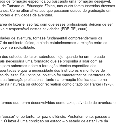
rsos de formação específica ou buscando uma formação desejável,
s de Turismo ou Educação Física, nas quais foram inseridas diversas
os anos. Como alternativa aos que possuem cursos de graduação em
ortes e atividades de aventura.
área de lazer e isso faz com que esses profissionais deixem de ser
iva e responsável nestas atividades (FREIRE, 2006).
tividades de aventura, tornase fundamental compreendermos os
 77 do ambiente lúdico, e ainda estabelecermos a relação entre os
movem a radicalidade.
po dos estudos do lazer, sobretudo hoje, quando há um mercado
mais necessária uma formação que se proponha a lidar com as
nte para sabermos sobre a formação técnica específica dos
esentadas e qual a necessidade dos instrutores e monitores de
do lazer. Seu principal objetivo foi caracterizar os instrutores de
sua formação profissional, tanto na formação técnica quanto na
er na natureza ou outdoor recreation como citado por Parker (1978).
ermos que foram desenvolvidos como lazer, atividade de aventura e
u “cessar” e, portanto, ter paz e silêncio. Posteriormente, passou a
i”. O lazer é uma condição ou estado – o estado de estar livre da