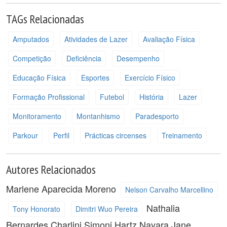
TAGs Relacionadas
Amputados
Atividades de Lazer
Avaliação Física
Competição
Deficiência
Desempenho
Educação Física
Esportes
Exercício Físico
Formação Profissional
Futebol
História
Lazer
Monitoramento
Montanhismo
Paradesporto
Parkour
Perfil
Prácticas circenses
Treinamento
Autores Relacionados
Marlene Aparecida Moreno
Nelson Carvalho Marcellino
Nathalia
Tony Honorato
Dimitri Wuo Pereira
Bernardes
Charlini Simoni Hartz
Nayara Jane