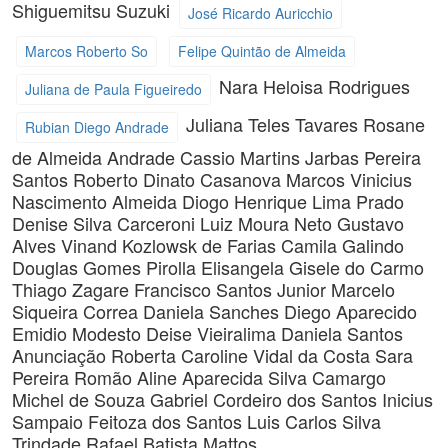
Shiguemitsu Suzuki
José Ricardo Auricchio
Marcos Roberto So
Felipe Quintão de Almeida
Nara Heloisa Rodrigues
Juliana de Paula Figueiredo
Juliana Teles Tavares
Rosane
Rubian Diego Andrade
de Almeida Andrade
Cassio Martins
Jarbas Pereira
Santos
Roberto Dinato Casanova
Marcos Vinicius
Nascimento Almeida
Diogo Henrique Lima Prado
Denise Silva Carceroni
Luiz Moura Neto
Gustavo
Alves Vinand Kozlowsk de Farias
Camila Galindo
Douglas Gomes Pirolla
Elisangela Gisele do Carmo
Thiago Zagare
Francisco Santos Junior
Marcelo
Siqueira Correa
Daniela Sanches
Diego Aparecido
Emidio Modesto
Deise Vieiralima
Daniela Santos
Anunciação
Roberta Caroline Vidal da Costa
Sara
Pereira Romão
Aline Aparecida Silva Camargo
Michel de Souza
Gabriel Cordeiro dos Santos
Inicius
Sampaio Feitoza dos Santos
Luis Carlos Silva
Trindade
Rafael Batista Mattos