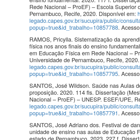
Rede Nacional – ProEF) – Escola Superior 
Pernambuco, Recife, 2020. Disponível em:
h
legado.capes.gov.br/sucupira/public/consul
popup=true&id_trabalho=10857788
. Acesso
RAMOS, Pricylla. Sistematização da apren
física nos anos finais do ensino fundamental
em Educação Física em Rede Nacional – Pro
Universidade de Pernambuco, Recife, 2020.
legado.capes.gov.br/sucupira/public/consul
popup=true&id_trabalho=10857795
. Acesso
SANTOS, José Wildson. Saúde nas Aulas d
proposição. 2020. 114 fls. Dissertação (Me
Nacional – ProEF) – UNESP. ESEF/UPE, Rec
legado.capes.gov.br/sucupira/public/consul
popup=true&id_trabalho=10857791
. Acesso
SANTOS, José Adriano dos. Festival de dan
unidade de ensino nas aulas de Educação Fí
estado de Pernambuco. 2023. 227 f. Disser