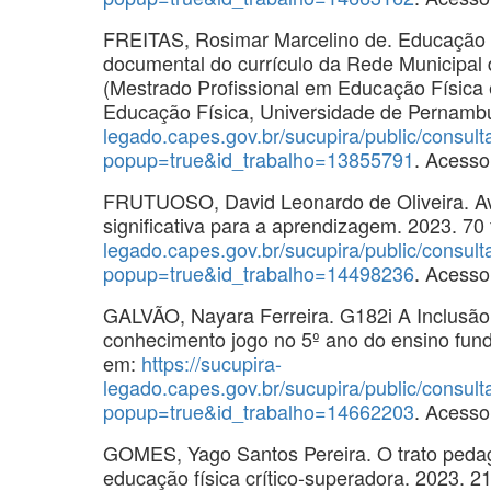
FREITAS, Rosimar Marcelino de. Educação F
documental do currículo da Rede Municipal
(Mestrado Profissional em Educação Física
Educação Física, Universidade de Pernambu
legado.capes.gov.br/sucupira/public/consul
popup=true&id_trabalho=13855791
. Acesso
FRUTUOSO, David Leonardo de Oliveira. Ava
significativa para a aprendizagem. 2023. 70
legado.capes.gov.br/sucupira/public/consul
popup=true&id_trabalho=14498236
. Acesso
GALVÃO, Nayara Ferreira. G182i A Inclusão 
conhecimento jogo no 5º ano do ensino fund
em:
https://sucupira-
legado.capes.gov.br/sucupira/public/consul
popup=true&id_trabalho=14662203
. Acesso
GOMES, Yago Santos Pereira. O trato pedag
educação física crítico-superadora. 2023. 2