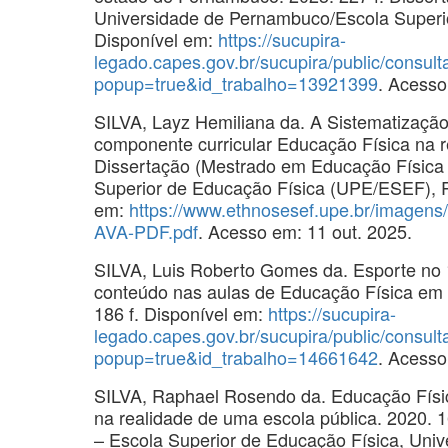
Universidade de Pernambuco/Escola Superi
Disponível em:
https://sucupira-
legado.capes.gov.br/sucupira/public/consul
popup=true&id_trabalho=13921399
. Acesso
SILVA, Layz Hemiliana da. A Sistematizaçã
componente curricular Educação Física na r
Dissertação (Mestrado em Educação Física
Superior de Educação Física (UPE/ESEF), R
em:
https://www.ethnosesef.upe.br/imagens
AVA-PDF.pdf
. Acesso em: 11 out. 2025.
SILVA, Luis Roberto Gomes da. Esporte no 
conteúdo nas aulas de Educação Física em
186 f. Disponível em:
https://sucupira-
legado.capes.gov.br/sucupira/public/consul
popup=true&id_trabalho=14661642
. Acesso
SILVA, Raphael Rosendo da. Educação Física
na realidade de uma escola pública. 2020. 
– Escola Superior de Educação Física, Univ