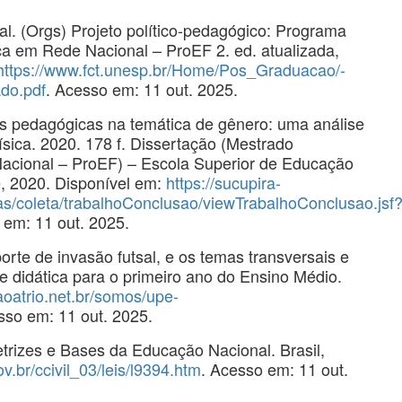
 (Orgs) Projeto político-pedagógico: Programa
a em Rede Nacional – ProEF 2. ed. atualizada,
https://www.fct.unesp.br/Home/Pos_Graduacao/-
ado.pdf
. Acesso em: 11 out. 2025.
s pedagógicas na temática de gênero: uma análise
sica. 2020. 178 f. Dissertação (Mestrado
acional – ProEF) – Escola Superior de Educação
, 2020. Disponível em:
https://sucupira-
tas/coleta/trabalhoConclusao/viewTrabalhoConclusao.jsf
 em: 11 out. 2025.
rte de invasão futsal, e os temas transversais e
e didática para o primeiro ano do Ensino Médio.
aoatrio.net.br/somos/upe-
sso em: 11 out. 2025.
trizes e Bases da Educação Nacional. Brasil,
v.br/ccivil_03/leis/l9394.htm
. Acesso em: 11 out.