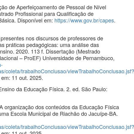
ção de Aperfeiçoamento de Pessoal de Nível
rado Profissional para Qualificação de
Básica. Disponível em:
https://www.gov.br/capes
.
resentes nos discursos de professores de
as práticas pedagógicas: uma análise das
sino. 2020. 113 f. Dissertação (Mestrado
Nacional – ProEF) Universidade de Pernambuco,
a-
tas/coleta/trabalhoConclusao/viewTrabalhoConclusao.jsf
 em: 11 out. 2025.
ino da Educação Física. 2. ed. São Paulo:
 A organização dos conteúdos da Educação Física
uma Escola Municipal de Riachão do Jacuípe-BA.
tas/coleta/trabalhoConclusao/viewTrabalhoConclusao.jsf
 em: 11 out. 2025.