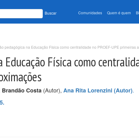
Comunidades
Quem é quem
B
Buscar
ção pedagógica na Educação Física como centralidade no PROEF-UPE primeiras 
a Educação Física como centralid
oximações
(Autor),
.
a Brandão Costa
Ana Rita Lorenzini (Autor)
5.