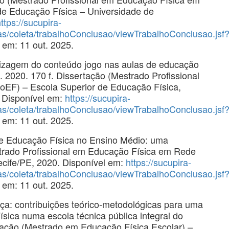
de Educação Física – Universidade de
ttps://sucupira-
tas/coleta/trabalhoConclusao/viewTrabalhoConclusao.jsf
 em: 11 out. 2025.
dizagem do conteúdo jogo nas aulas de educação
. 2020. 170 f. Dissertação (Mestrado Profissional
EF) – Escola Superior de Educação Física,
 Disponível em:
https://sucupira-
tas/coleta/trabalhoConclusao/viewTrabalhoConclusao.jsf
 em: 11 out. 2025.
e Educação Física no Ensino Médio: uma
strado Profissional em Educação Física em Rede
ife/PE, 2020. Disponível em:
https://sucupira-
tas/coleta/trabalhoConclusao/viewTrabalhoConclusao.jsf
 em: 11 out. 2025.
ça: contribuições teórico-metodológicas para uma
sica numa escola técnica pública integral do
tação (Mestrado em Educação Física Escolar) –