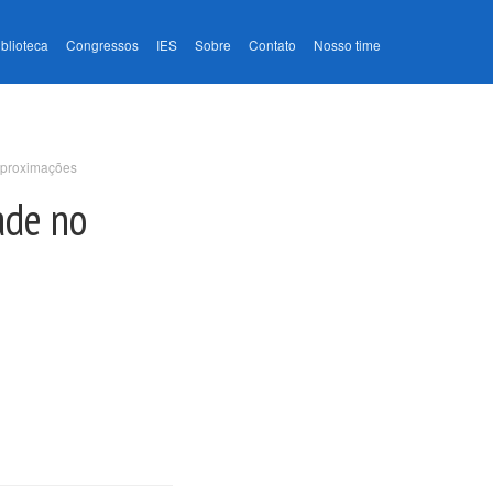
iblioteca
Congressos
IES
Sobre
Contato
Nosso time
aproximações
ade no