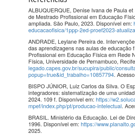
ALBUQUERQUE, Denise Ivana de Paula et al.
de Mestrado Profissional em Educação Físic
ampliada. São Paulo, 2023. Disponível em:
educacaofisica/1ppp-2ed-proef2023-atualiz
ANDRADE, Leylane Pereira de. Intervençõe
das aprendizagens nas aulas de educação fí
Profissional em Educação Física em Rede N
Física, Universidade de Pernambuco, Recife
legado.capes.gov.br/sucupira/public/consul
popup=true&id_trabalho=10857794
. Acesso
BISPO JÚNIOR, Luiz Carlos da Silva. O Espo
integradores: sistematização de uma unidad
2024. 109 f. Disponível em:
https://w2.soluc
mpef/index.php/pt/producao-intelectual
. Ace
BRASIL. Ministério da Educação. Lei de Dire
1996. Disponível em:
https://www.planalto.go
2025.