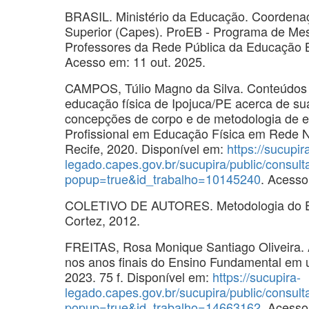
BRASIL. Ministério da Educação. Coordena
Superior (Capes). ProEB - Programa de Mest
Professores da Rede Pública da Educação 
Acesso em: 11 out. 2025.
CAMPOS, Túlio Magno da Silva. Conteúdos p
educação física de Ipojuca/PE acerca de su
concepções de corpo e de metodologia de en
Profissional em Educação Física em Rede 
Recife, 2020. Disponível em:
https://sucupir
legado.capes.gov.br/sucupira/public/consul
popup=true&id_trabalho=10145240
. Acesso
COLETIVO DE AUTORES. Metodologia do Ens
Cortez, 2012.
FREITAS, Rosa Monique Santiago Oliveira.
nos anos finais do Ensino Fundamental em 
2023. 75 f. Disponível em:
https://sucupira-
legado.capes.gov.br/sucupira/public/consul
popup=true&id_trabalho=14663162
. Acesso