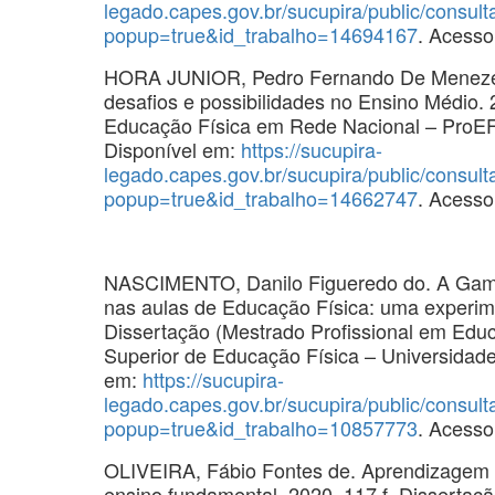
legado.capes.gov.br/sucupira/public/consul
popup=true&id_trabalho=14694167
. Acesso
HORA JUNIOR, Pedro Fernando De Menezes 
desafios e possibilidades no Ensino Médio. 
Educação Física em Rede Nacional – ProEF
Disponível em:
https://sucupira-
legado.capes.gov.br/sucupira/public/consul
popup=true&id_trabalho=14662747
. Acesso
NASCIMENTO, Danilo Figueredo do. A Gamif
nas aulas de Educação Física: uma experime
Dissertação (Mestrado Profissional em Edu
Superior de Educação Física – Universidad
em:
https://sucupira-
legado.capes.gov.br/sucupira/public/consul
popup=true&id_trabalho=10857773
. Acesso
OLIVEIRA, Fábio Fontes de. Aprendizagem d
ensino fundamental. 2020. 117 f. Dissertaç