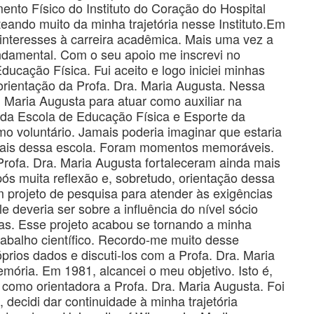
nto Físico do Instituto do Coração do Hospital
eando muito da minha trajetória nesse Instituto.Em
 interesses à carreira acadêmica. Mais uma vez a
ndamental. Com o seu apoio me inscrevi no
cação Física. Fui aceito e logo iniciei minhas
rientação da Profa. Dra. Maria Augusta. Nessa
 Maria Augusta para atuar como auxiliar na
 da Escola de Educação Física e Esporte da
 voluntário. Jamais poderia imaginar que estaria
ionais dessa escola. Foram momentos memoráveis.
rofa. Dra. Maria Augusta fortaleceram ainda mais
ós muita reflexão e, sobretudo, orientação dessa
m projeto de pesquisa para atender às exigências
deveria ser sobre a influência do nível sócio
s. Esse projeto acabou se tornando a minha
rabalho científico. Recordo-me muito desse
prios dados e discuti-los com a Profa. Dra. Maria
ória. Em 1981, alcancei o meu objetivo. Isto é,
 como orientadora a Profa. Dra. Maria Augusta. Foi
decidi dar continuidade à minha trajetória