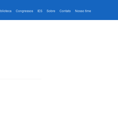
iblioteca
Congressos
IES
Sobre
Contato
Nosso time