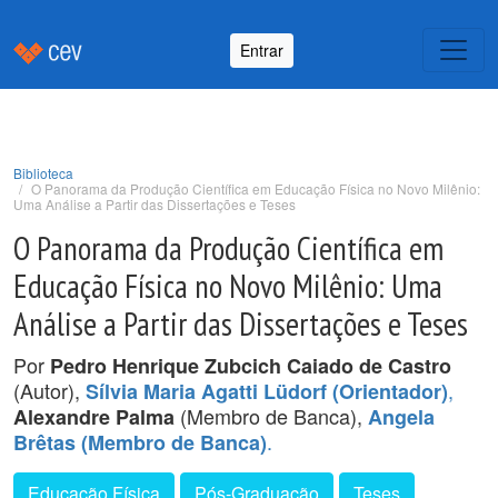
Entrar
Biblioteca
O Panorama da Produção Científica em Educação Física no Novo Milênio:
Uma Análise a Partir das Dissertações e Teses
O Panorama da Produção Científica em
Educação Física no Novo Milênio: Uma
Análise a Partir das Dissertações e Teses
Por
Pedro Henrique Zubcich Caiado de Castro
(Autor),
,
Sílvia Maria Agatti Lüdorf (Orientador)
(Membro de Banca),
Alexandre Palma
Angela
.
Brêtas (Membro de Banca)
Educação Física
Pós-Graduação
Teses