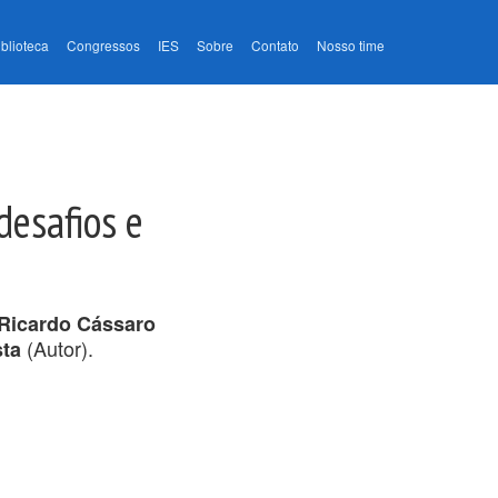
iblioteca
Congressos
IES
Sobre
Contato
Nosso time
desafios e
 Ricardo Cássaro
(Autor).
sta