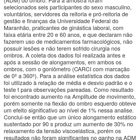
(ADM) do ombro. Para a amostra foram
selecionados seis participantes do sexo masculino,
voluntários, servidores da reitoria e pró-reitoria de
gestão e finanças da Universidade Federal do
Maranhão, praticantes de ginástica laboral, com
faixa etária entre 20 e 60 anos, e que declaram não
fazerem uso de medicamentos farmacológicos, não
possuir lesões e não terem sofrido cirurgia nos
ombros. A coleta dos dados foi realizada antes e
após a sessão de alongamentos, em ambos os
ombros, com o goniômetro (CARCI com marcação
de 0º a 360º). Para a análise estatística dos dados
foi utilizado à relação de média e desvio padrão e o
teste t para observações pareadas. Como resultado
foi encontrado aumento na Amplitude de movimento,
porém somente na flexão do ombro esquerdo obteve
um efeito significativo ao nível de 1% nessa analise.
Conclui-se então que um único alongamento estático
sustentado por 90 s produz um aumento de 30% no
relaxamento da tensão viscoelástica, porém os
resultados não foram significantes no ganho na ADM