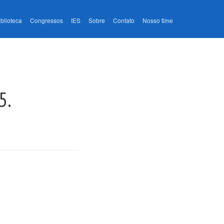
iblioteca
Congressos
IES
Sobre
Contato
Nosso time
5.