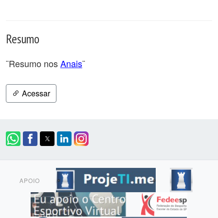
Resumo
¨Resumo nos
Anais
¨
Acessar
APOIO