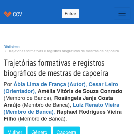
Entrar
Biblioteca
Trajetórias formativas e registros biográficos de mestras de capoeira
Trajetórias formativas e registros
biográficos de mestras de capoeira
Por
,
Ábia Lima de França (Autor)
Cesar Leiro
,
(Orientador)
Amélia Vitória de Souza Conrado
(Membro de Banca),
Rosângela Janja Costa
(Membro de Banca),
Araújo
Luiz Renato Vieira
,
(Membro de Banca)
Raphael Rodrigues Vieira
(Membro de Banca).
Filho
Mulher
Gênero
Capoeira