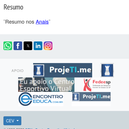
Resumo
¨Resumo nos
Anais
¨
APOIO
CEV