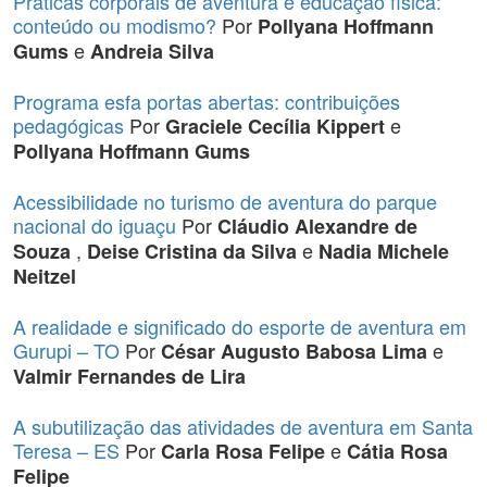
Práticas corporais de aventura e educação física:
conteúdo ou modismo?
Por
Pollyana Hoffmann
e
Gums
Andreia Silva
Programa esfa portas abertas: contribuições
pedagógicas
Por
e
Graciele Cecília Kippert
Pollyana Hoffmann Gums
Acessibilidade no turismo de aventura do parque
nacional do iguaçu
Por
Cláudio Alexandre de
,
e
Souza
Deise Cristina da Silva
Nadia Michele
Neitzel
A realidade e significado do esporte de aventura em
Gurupi – TO
Por
e
César Augusto Babosa Lima
Valmir Fernandes de Lira
A subutilização das atividades de aventura em Santa
Teresa – ES
Por
e
Carla Rosa Felipe
Cátia Rosa
Felipe