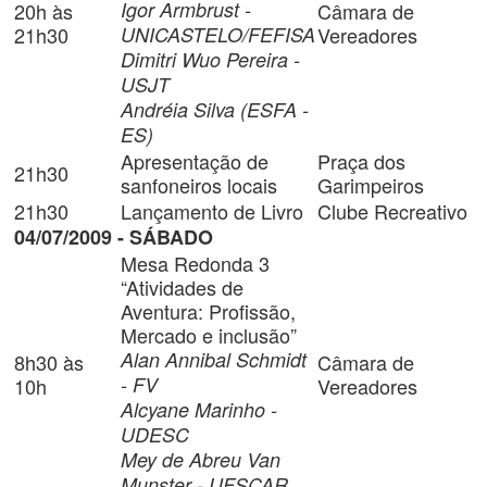
Igor Armbrust -
20h às
Câmara de
21h30
UNICASTELO/FEFISA
Vereadores
Dimitri Wuo Pereira -
USJT
Andréia Silva (ESFA -
ES)
Apresentação de
Praça dos
21h30
sanfoneiros locais
Garimpeiros
21h30
Lançamento de Livro
Clube Recreativo
04/07/2009 - SÁBADO
Mesa Redonda 3
“Atividades de
Aventura: Profissão,
Mercado e inclusão”
Alan Annibal Schmidt
8h30 às
Câmara de
- FV
10h
Vereadores
Alcyane Marinho -
UDESC
Mey de Abreu Van
Munster - UFSCAR