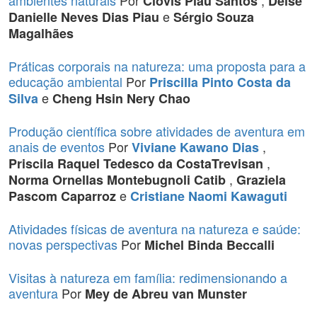
ambientes naturais
Por
,
Clóvis Piau Santos
Deise
e
Danielle Neves Dias Piau
Sérgio Souza
Magalhães
Práticas corporais na natureza: uma proposta para a
educação ambiental
Por
Priscilla Pinto Costa da
e
Silva
Cheng Hsin Nery Chao
Produção científica sobre atividades de aventura em
anais de eventos
Por
,
Viviane Kawano Dias
,
Priscila Raquel Tedesco da CostaTrevisan
,
Norma Ornellas Montebugnoli Catib
Graziela
e
Pascom Caparroz
Cristiane Naomi Kawaguti
Atividades físicas de aventura na natureza e saúde:
novas perspectivas
Por
Michel Binda Beccalli
Visitas à natureza em família: redimensionando a
aventura
Por
Mey de Abreu van Munster