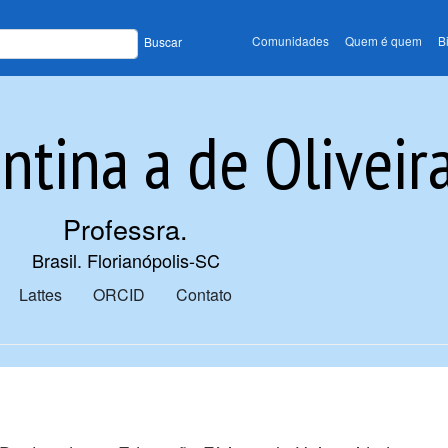
Comunidades
Quem é quem
B
Buscar
ntina a de Oliveir
Professra
.
Brasil. Florianópolis-SC
Lattes
ORCID
Contato