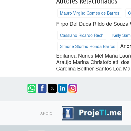
Autores Relacionados
Mauro Virgilio Gomes de Barros
C
Firpo Del Duca
Rildo de Souza
Cassiano Ricardo Rech
Kelly Sam
Andr
Simone Storino Honda Barros
Edilânea Nunes Mél
Maria Laur
Araújo
Marina Christofoletti do
Carolina Belther Santos
Lca Ma
APOIO